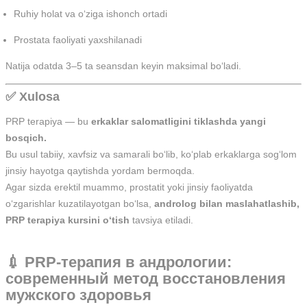
Ruhiy holat va o‘ziga ishonch ortadi
Prostata faoliyati yaxshilanadi
Natija odatda 3–5 ta seansdan keyin maksimal bo‘ladi.
✅ Xulosa
PRP terapiya — bu
erkaklar salomatligini tiklashda yangi
bosqich.
Bu usul tabiiy, xavfsiz va samarali bo‘lib, ko‘plab erkaklarga sog‘lom
jinsiy hayotga qaytishda yordam bermoqda.
Agar sizda erektil muammo, prostatit yoki jinsiy faoliyatda
o‘zgarishlar kuzatilayotgan bo‘lsa,
androlog bilan maslahatlashib,
PRP terapiya kursini o‘tish
tavsiya etiladi.
💉 PRP-терапия в андрологии:
современный метод восстановления
мужского здоровья