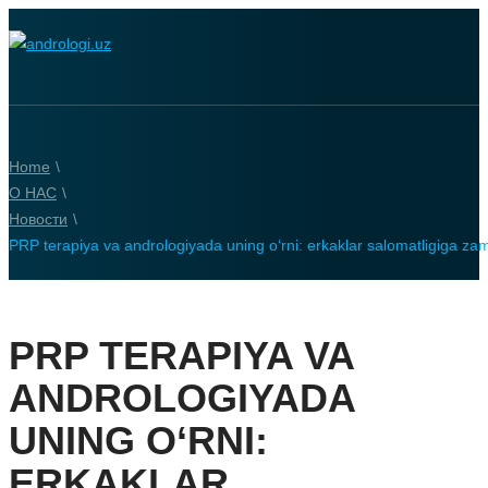
Home
\
О НАС
\
Новости
\
PRP terapiya va andrologiyada uning o‘rni: erkaklar salomatligiga z
PRP TERAPIYA VA
ANDROLOGIYADA
UNING O‘RNI:
ERKAKLAR