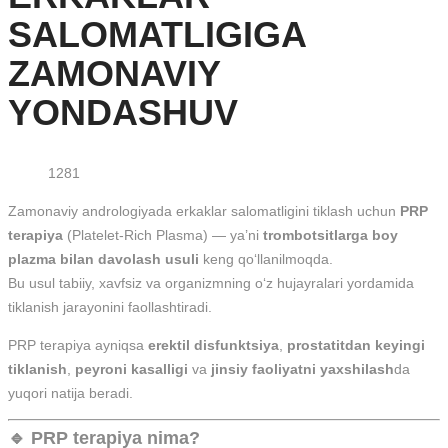
SALOMATLIGIGA
ZAMONAVIY
YONDASHUV
1281
Zamonaviy andrologiyada erkaklar salomatligini tiklash uchun
PRP
terapiya
(Platelet-Rich Plasma) — ya’ni
trombotsitlarga boy
plazma bilan davolash usuli
keng qo‘llanilmoqda.
Bu usul tabiiy, xavfsiz va organizmning o‘z hujayralari yordamida
tiklanish jarayonini faollashtiradi.
PRP terapiya ayniqsa
erektil disfunktsiya
,
prostatitdan keyingi
tiklanish
,
peyroni kasalligi
va
jinsiy faoliyatni yaxshilash
da
yuqori natija beradi.
🔹 PRP terapiya nima?