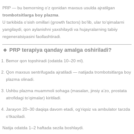
PRP — bu bemorning o‘z qonidan maxsus usulda ajratilgan
trombotsitlarga boy plazma
.
U tarkibida o‘sish omillari (growth factors) bo‘lib, ular to‘qimalarni
yangilaydi, qon aylanishni yaxshilaydi va hujayralarning tabiiy
regeneratsiyasini faollashtiradi.
🔹 PRP terapiya qanday amalga oshiriladi?
Bemor qon topshiradi (odatda 10–20 ml).
Qon maxsus sentrifugada ajratiladi — natijada trombotsitlarga boy
plazma olinadi.
Ushbu plazma muammoli sohaga (masalan, jinsiy a’zo, prostata
atrofidagi to‘qimalar) kiritiladi.
Jarayon 20–30 daqiqa davom etadi, og‘riqsiz va ambulator tarzda
o‘tkaziladi.
Natija odatda 1–2 haftada sezila boshlaydi.