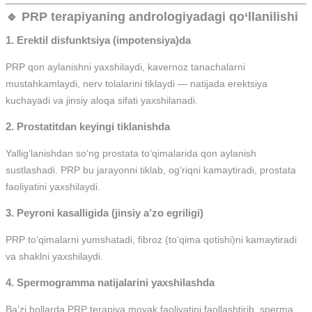
🔹 PRP terapiyaning andrologiyadagi qo‘llanilishi
1.
Erektil disfunktsiya (impotensiya)da
PRP qon aylanishni yaxshilaydi, kavernoz tanachalarni
mustahkamlaydi, nerv tolalarini tiklaydi — natijada erektsiya
kuchayadi va jinsiy aloqa sifati yaxshilanadi.
2.
Prostatitdan keyingi tiklanishda
Yallig‘lanishdan so‘ng prostata to‘qimalarida qon aylanish
sustlashadi. PRP bu jarayonni tiklab, og‘riqni kamaytiradi, prostata
faoliyatini yaxshilaydi.
3.
Peyroni kasalligida (jinsiy a’zo egriligi)
PRP to‘qimalarni yumshatadi, fibroz (to‘qima qotishi)ni kamaytiradi
va shaklni yaxshilaydi.
4.
Spermogramma natijalarini yaxshilashda
Ba’zi hollarda PRP terapiya moyak faoliyatini faollashtirib, sperma