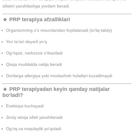
sifatini yaxshilashga yordam beradi.
🔹 PRP terapiya afzalliklari
Organizmning o‘z resurslaridan foydalanadi (to‘liq tabiiy)
Yon ta’siri deyarli yo‘q
Og‘riqsiz, narkozsiz o‘tkaziladi
Qisqa muddatda natija beradi
Dorilarga allergiya yoki moslashish holatlari kuzatilmaydi
🔹 PRP terapiyadan keyin qanday natijalar
bo‘ladi?
Erektsiya kuchayadi
Jinsiy aloqa sifati yaxshilanadi
Og‘riq va noqulaylik yo‘qoladi