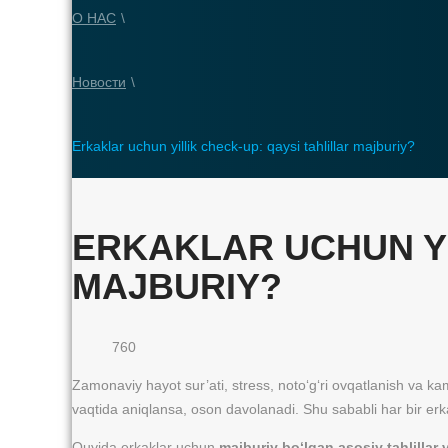
О НАС
\
Новости
\
Erkaklar uchun yillik check-up: qaysi tahlillar majburiy?
ERKAKLAR UCHUN YI
MAJBURIY?
760
Zamonaviy hayot sur’ati, stress, noto‘g‘ri ovqatlanish va k
vaqtida aniqlansa, oson davolanadi. Shu sababli har bir erkak 
Quyida erkaklar uchun
majburiy bo‘lgan asosiy tahlillar 