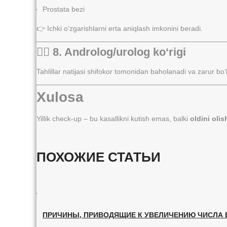
Prostata bezi
👉 Ichki o‘zgarishlarni erta aniqlash imkonini beradi.
👨‍⚕️ 8. Androlog/urolog ko‘rigi
Tahlillar natijasi shifokor tomonidan baholanadi va zarur bo‘
Xulosa
Yillik check-up – bu kasallikni kutish emas, balki
oldini olis
ПОХОЖИЕ СТАТЬИ
ПРИЧИНЫ, ПРИВОДЯЩИЕ К УВЕЛИЧЕНИЮ ЧИСЛА Б