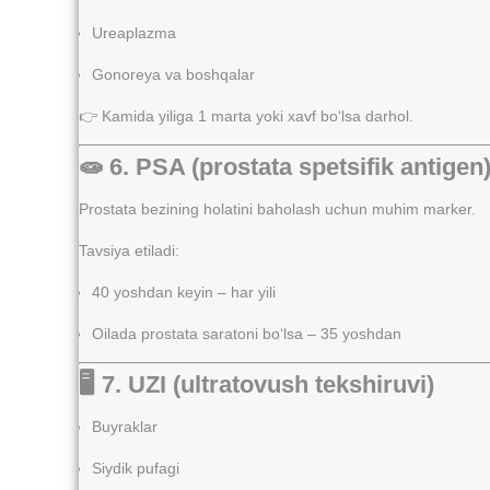
Ureaplazma
Gonoreya va boshqalar
👉 Kamida yiliga 1 marta yoki xavf bo‘lsa darhol.
🧫 6. PSA (prostata spetsifik antigen
Prostata bezining holatini baholash uchun muhim marker.
Tavsiya etiladi:
40 yoshdan keyin – har yili
Oilada prostata saratoni bo‘lsa – 35 yoshdan
🖥 7. UZI (ultratovush tekshiruvi)
Buyraklar
Siydik pufagi