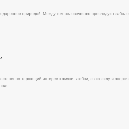
 подаренное природой. Между тем человечество преследуют забол
Р
постепенно теряющий интерес к жизни, любви, свою силу и энерги
енная