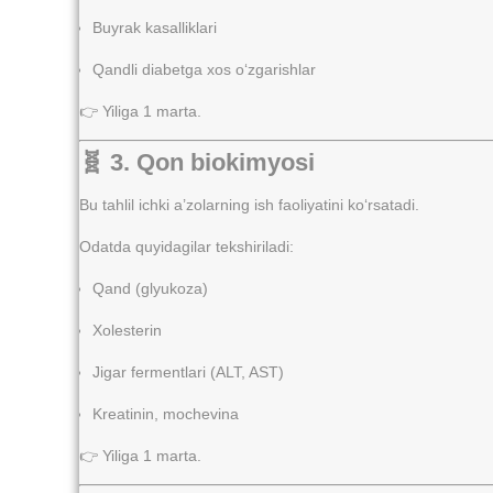
Buyrak kasalliklari
Qandli diabetga xos o‘zgarishlar
👉 Yiliga 1 marta.
🧬 3. Qon biokimyosi
Bu tahlil ichki a’zolarning ish faoliyatini ko‘rsatadi.
Odatda quyidagilar tekshiriladi:
Qand (glyukoza)
Xolesterin
Jigar fermentlari (ALT, AST)
Kreatinin, mochevina
👉 Yiliga 1 marta.