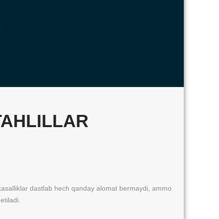
TAHLILLAR
ab kasalliklar dastlab hech qanday alomat bermaydi, ammo
tiladi.