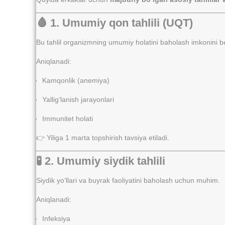
🩸 1. Umumiy qon tahlili (UQT)
Bu tahlil organizmning umumiy holatini baholash imkonini b
Aniqlanadi:
Kamqonlik (anemiya)
Yallig‘lanish jarayonlari
Immunitet holati
👉 Yiliga 1 marta topshirish tavsiya etiladi.
🧪 2. Umumiy siydik tahlili
Siydik yo‘llari va buyrak faoliyatini baholash uchun muhim.
Aniqlanadi:
Infeksiya