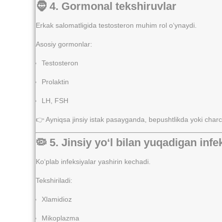
🧔 4. Gormonal tekshiruvlar
Erkak salomatligida testosteron muhim rol o‘ynaydi.
Asosiy gormonlar:
Testosteron
Prolaktin
LH, FSH
👉 Ayniqsa jinsiy istak pasayganda, bepushtlikda yoki cha
🦠 5. Jinsiy yo‘l bilan yuqadigan infe
Ko‘plab infeksiyalar yashirin kechadi.
Tekshiriladi:
Xlamidioz
Mikoplazma