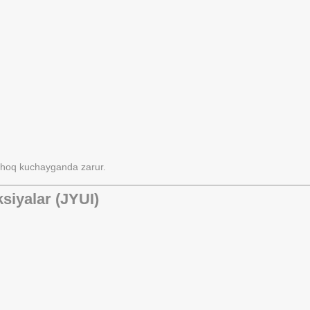
rchoq kuchayganda zarur.
ksiyalar (JYUI)