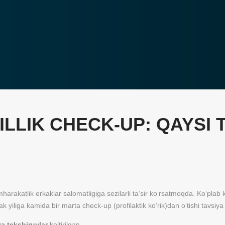
LLIK CHECK-UP: QAYSI 
amharakatlik erkaklar salomatligiga sezilarli ta’sir ko‘rsatmoqda. Ko‘pl
yiliga kamida bir marta check-up (profilaktik ko‘rik)dan o‘tishi tavsiya e
va tekshiruvlar
keltirilgan.