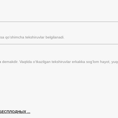
lsa qo‘shimcha tekshiruvlar belgilanadi.
h
demakdir. Vaqtida o‘tkazilgan tekshiruvlar erkakka sog‘lom hayot, yuqori 
ЕСПЛОДНЫХ ...