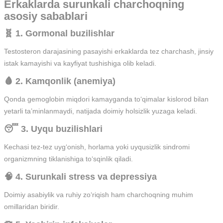
Erkaklarda surunkali charchoqning
asosiy sabablari
🧬 1. Gormonal buzilishlar
Testosteron darajasining pasayishi erkaklarda tez charchash, jinsiy
istak kamayishi va kayfiyat tushishiga olib keladi.
🩸 2. Kamqonlik (anemiya)
Qonda gemoglobin miqdori kamayganda to‘qimalar kislorod bilan
yetarli ta’minlanmaydi, natijada doimiy holsizlik yuzaga keladi.
😴 3. Uyqu buzilishlari
Kechasi tez-tez uyg‘onish, horlama yoki uyqusizlik sindromi
organizmning tiklanishiga to‘sqinlik qiladi.
🧠 4. Surunkali stress va depressiya
Doimiy asabiylik va ruhiy zo‘riqish ham charchoqning muhim
omillaridan biridir.