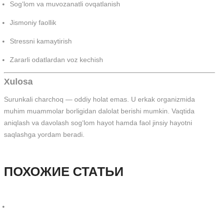
Sog‘lom va muvozanatli ovqatlanish
Jismoniy faollik
Stressni kamaytirish
Zararli odatlardan voz kechish
Xulosa
Surunkali charchoq — oddiy holat emas. U erkak organizmida
muhim muammolar borligidan dalolat berishi mumkin. Vaqtida
aniqlash va davolash sog‘lom hayot hamda faol jinsiy hayotni
saqlashga yordam beradi.
ПОХОЖИЕ СТАТЬИ