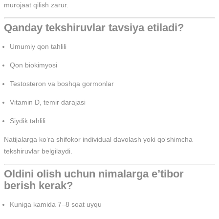
murojaat qilish zarur.
Qanday tekshiruvlar tavsiya etiladi?
Umumiy qon tahlili
Qon biokimyosi
Testosteron va boshqa gormonlar
Vitamin D, temir darajasi
Siydik tahlili
Natijalarga ko‘ra shifokor individual davolash yoki qo‘shimcha
tekshiruvlar belgilaydi.
Oldini olish uchun nimalarga e’tibor
berish kerak?
Kuniga kamida 7–8 soat uyqu