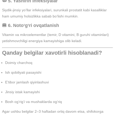
🦠 5. Yashirin infeksiyalar
Siydik-jinsiy yo‘llar infeksiyalari, surunkali prostatit kabi kasalliklar
ham umumiy holsizlikka sabab bo‘lishi mumkin.
🍔 6. Noto‘g‘ri ovqatlanish
Vitamin va mikroelementlar (temir, D vitamini, B guruhi vitaminlari)
yetishmovchiligi energiya kamayishiga olib keladi.
Qanday belgilar xavotirli hisoblanadi?
Doimiy charchoq
Ish qobiliyati pasayishi
E’tibor jamlash qiyinlashuvi
Jinsiy istak kamayishi
Bosh og‘rig‘i va mushaklarda og‘riq
Agar ushbu belgilar 2–3 haftadan ortiq davom etsa, shifokorga