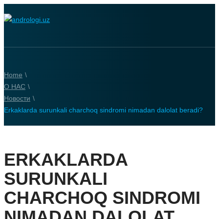
Home
\
О НАС
\
Новости
\
Erkaklarda surunkali charchoq sindromi nimadan dalolat beradi?
ERKAKLARDA
SURUNKALI
CHARCHOQ SINDROMI
NIMADAN DALOLAT