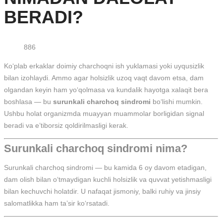
BERADI?
886
Ko‘plab erkaklar doimiy charchoqni ish yuklamasi yoki uyqusizlik
bilan izohlaydi. Ammo agar holsizlik uzoq vaqt davom etsa, dam
olgandan keyin ham yo‘qolmasa va kundalik hayotga xalaqit bera
boshlasa — bu
surunkali charchoq sindromi
bo‘lishi mumkin.
Ushbu holat organizmda muayyan muammolar borligidan signal
beradi va e’tiborsiz qoldirilmasligi kerak.
Surunkali charchoq sindromi nima?
Surunkali charchoq sindromi — bu kamida 6 oy davom etadigan,
dam olish bilan o‘tmaydigan kuchli holsizlik va quvvat yetishmasligi
bilan kechuvchi holatdir. U nafaqat jismoniy, balki ruhiy va jinsiy
salomatlikka ham ta’sir ko‘rsatadi.