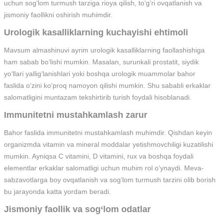
uchun sog‘lom turmush tarziga rioya qilish, to‘g‘ri ovqatlanish va
jismoniy faollikni oshirish muhimdir.
Urologik kasalliklarning kuchayishi ehtimoli
Mavsum almashinuvi ayrim urologik kasalliklarning faollashishiga
ham sabab bo‘lishi mumkin. Masalan, surunkali prostatit, siydik
yo‘llari yallig‘lanishlari yoki boshqa urologik muammolar bahor
faslida o‘zini ko‘proq namoyon qilishi mumkin. Shu sababli erkaklar
salomatligini muntazam tekshirtirib turish foydali hisoblanadi.
Immunitetni mustahkamlash zarur
Bahor faslida immunitetni mustahkamlash muhimdir. Qishdan keyin
organizmda vitamin va mineral moddalar yetishmovchiligi kuzatilishi
mumkin. Ayniqsa C vitamini, D vitamini, rux va boshqa foydali
elementlar erkaklar salomatligi uchun muhim rol o‘ynaydi. Meva-
sabzavotlarga boy ovqatlanish va sog‘lom turmush tarzini olib borish
bu jarayonda katta yordam beradi.
Jismoniy faollik va sog‘lom odatlar