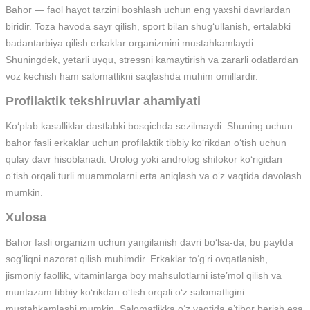
Bahor — faol hayot tarzini boshlash uchun eng yaxshi davrlardan
biridir. Toza havoda sayr qilish, sport bilan shug‘ullanish, ertalabki
badantarbiya qilish erkaklar organizmini mustahkamlaydi.
Shuningdek, yetarli uyqu, stressni kamaytirish va zararli odatlardan
voz kechish ham salomatlikni saqlashda muhim omillardir.
Profilaktik tekshiruvlar ahamiyati
Ko‘plab kasalliklar dastlabki bosqichda sezilmaydi. Shuning uchun
bahor fasli erkaklar uchun profilaktik tibbiy ko‘rikdan o‘tish uchun
qulay davr hisoblanadi. Urolog yoki androlog shifokor ko‘rigidan
o‘tish orqali turli muammolarni erta aniqlash va o‘z vaqtida davolash
mumkin.
Xulosa
Bahor fasli organizm uchun yangilanish davri bo‘lsa-da, bu paytda
sog‘liqni nazorat qilish muhimdir. Erkaklar to‘g‘ri ovqatlanish,
jismoniy faollik, vitaminlarga boy mahsulotlarni iste’mol qilish va
muntazam tibbiy ko‘rikdan o‘tish orqali o‘z salomatligini
mustahkamlashi mumkin. Salomatlikka o‘z vaqtida e’tibor berish esa