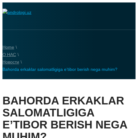
Home
\
О НАС
\
Новости
\
Bahorda erkaklar salomatligiga e’tibor berish nega muhim?
BAHORDA ERKAKLAR
SALOMATLIGIGA
E’TIBOR BERISH NEGA
MUHIM?