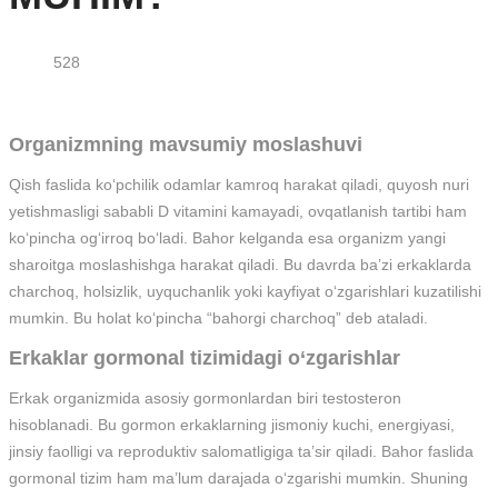
528
Organizmning mavsumiy moslashuvi
Qish faslida ko‘pchilik odamlar kamroq harakat qiladi, quyosh nuri
yetishmasligi sababli D vitamini kamayadi, ovqatlanish tartibi ham
ko‘pincha og‘irroq bo‘ladi. Bahor kelganda esa organizm yangi
sharoitga moslashishga harakat qiladi. Bu davrda ba’zi erkaklarda
charchoq, holsizlik, uyquchanlik yoki kayfiyat o‘zgarishlari kuzatilishi
mumkin. Bu holat ko‘pincha “bahorgi charchoq” deb ataladi.
Erkaklar gormonal tizimidagi o‘zgarishlar
Erkak organizmida asosiy gormonlardan biri testosteron
hisoblanadi. Bu gormon erkaklarning jismoniy kuchi, energiyasi,
jinsiy faolligi va reproduktiv salomatligiga ta’sir qiladi. Bahor faslida
gormonal tizim ham ma’lum darajada o‘zgarishi mumkin. Shuning