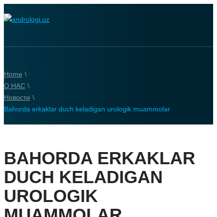
Home
\
О НАС
\
Новости
\
Bahorda erkaklar duch keladigan urologik muammolar
BAHORDA ERKAKLAR
DUCH KELADIGAN
UROLOGIK
MUAMMOLAR