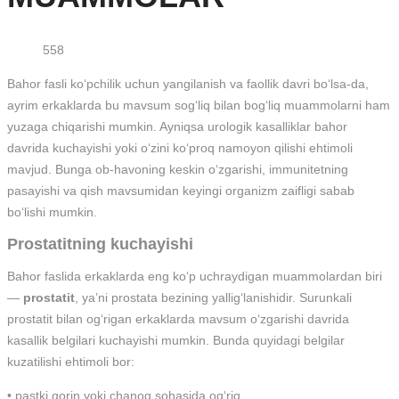
558
Bahor fasli ko‘pchilik uchun yangilanish va faollik davri bo‘lsa-da,
ayrim erkaklarda bu mavsum sog‘liq bilan bog‘liq muammolarni ham
yuzaga chiqarishi mumkin. Ayniqsa urologik kasalliklar bahor
davrida kuchayishi yoki o‘zini ko‘proq namoyon qilishi ehtimoli
mavjud. Bunga ob-havoning keskin o‘zgarishi, immunitetning
pasayishi va qish mavsumidan keyingi organizm zaifligi sabab
bo‘lishi mumkin.
Prostatitning kuchayishi
Bahor faslida erkaklarda eng ko‘p uchraydigan muammolardan biri
—
prostatit
, ya’ni prostata bezining yallig‘lanishidir. Surunkali
prostatit bilan og‘rigan erkaklarda mavsum o‘zgarishi davrida
kasallik belgilari kuchayishi mumkin. Bunda quyidagi belgilar
kuzatilishi ehtimoli bor:
• pastki qorin yoki chanoq sohasida og‘riq