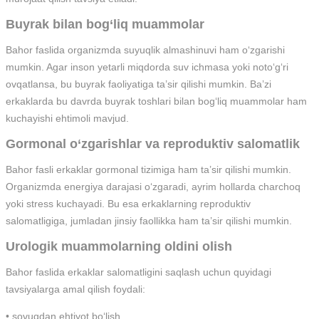
Buyrak bilan bog‘liq muammolar
Bahor faslida organizmda suyuqlik almashinuvi ham o‘zgarishi
mumkin. Agar inson yetarli miqdorda suv ichmasa yoki noto‘g‘ri
ovqatlansa, bu buyrak faoliyatiga ta’sir qilishi mumkin. Ba’zi
erkaklarda bu davrda buyrak toshlari bilan bog‘liq muammolar ham
kuchayishi ehtimoli mavjud.
Gormonal o‘zgarishlar va reproduktiv salomatlik
Bahor fasli erkaklar gormonal tizimiga ham ta’sir qilishi mumkin.
Organizmda energiya darajasi o‘zgaradi, ayrim hollarda charchoq
yoki stress kuchayadi. Bu esa erkaklarning reproduktiv
salomatligiga, jumladan jinsiy faollikka ham ta’sir qilishi mumkin.
Urologik muammolarning oldini olish
Bahor faslida erkaklar salomatligini saqlash uchun quyidagi
tavsiyalarga amal qilish foydali:
• sovuqdan ehtiyot bo‘lish