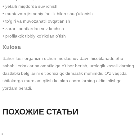
• yetarli miqdorda suv ichish
• muntazam jismoniy faollik bilan shug‘ullanish
• to‘g‘ri va muvozanatli ovqatlanish
• zararli odatlardan voz kechish
• profilaktik tibbiy ko‘rikdan o‘tish
Xulosa
Bahor fasli organizm uchun moslashuv davri hisoblanadi. Shu
sababli erkaklar salomatligiga e’tibor berish, urologik kasalliklarning
dastlabki belgilarini e’tiborsiz qoldirmaslik muhimdir. O‘z vaqtida
shifokorga murojaat qilish ko‘plab asoratlarning oldini olishga
yordam beradi.
ПОХОЖИЕ СТАТЬИ