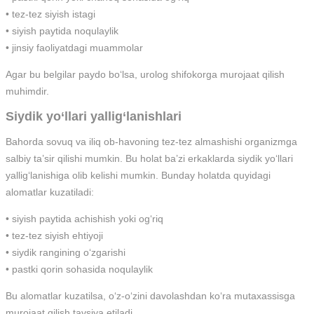
• tez-tez siyish istagi
• siyish paytida noqulaylik
• jinsiy faoliyatdagi muammolar
Agar bu belgilar paydo bo‘lsa, urolog shifokorga murojaat qilish
muhimdir.
Siydik yo‘llari yallig‘lanishlari
Bahorda sovuq va iliq ob-havoning tez-tez almashishi organizmga
salbiy ta’sir qilishi mumkin. Bu holat ba’zi erkaklarda siydik yo‘llari
yallig‘lanishiga olib kelishi mumkin. Bunday holatda quyidagi
alomatlar kuzatiladi:
• siyish paytida achishish yoki og‘riq
• tez-tez siyish ehtiyoji
• siydik rangining o‘zgarishi
• pastki qorin sohasida noqulaylik
Bu alomatlar kuzatilsa, o‘z-o‘zini davolashdan ko‘ra mutaxassisga
murojaat qilish tavsiya etiladi.