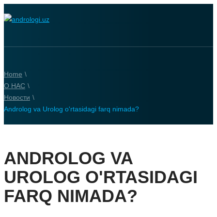
Home
\
О НАС
\
Новости
\
Androlog va Urolog o'rtasidagi farq nimada?
ANDROLOG VA
UROLOG O'RTASIDAGI
FARQ NIMADA?