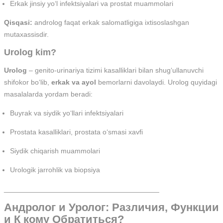
Erkak jinsiy yo‘l infektsiyalari va prostat muammolari
Qisqasi:
androlog faqat erkak salomatligiga ixtisoslashgan
mutaxassisdir.
Urolog kim?
Urolog
– genito-urinariya tizimi kasalliklari bilan shug‘ullanuvchi
shifokor bo‘lib,
erkak va ayol
bemorlarni davolaydi. Urolog quyidagi
masalalarda yordam beradi:
Buyrak va siydik yo‘llari infektsiyalari
Prostata kasalliklari, prostata o‘smasi xavfi
Siydik chiqarish muammolari
Urologik jarrohlik va biopsiya
_______________________________________
Андролог и Уролог: Различия, Функции
и К кому Обратиться?