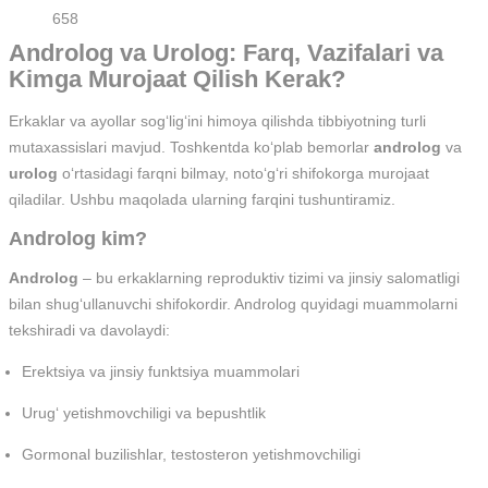
658
Androlog va Urolog: Farq, Vazifalari va
Kimga Murojaat Qilish Kerak?
Erkaklar va ayollar sog‘lig‘ini himoya qilishda tibbiyotning turli
mutaxassislari mavjud. Toshkentda ko‘plab bemorlar
androlog
va
urolog
o‘rtasidagi farqni bilmay, noto‘g‘ri shifokorga murojaat
qiladilar. Ushbu maqolada ularning farqini tushuntiramiz.
Androlog kim?
Androlog
– bu erkaklarning reproduktiv tizimi va jinsiy salomatligi
bilan shug‘ullanuvchi shifokordir. Androlog quyidagi muammolarni
tekshiradi va davolaydi:
Erektsiya va jinsiy funktsiya muammolari
Urug‘ yetishmovchiligi va bepushtlik
Gormonal buzilishlar, testosteron yetishmovchiligi