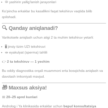
🦠 yashirin yallig‘lanish jarayonlari
Ko‘pincha erkaklar bu kasallikni faqat tekshiruv vaqtida bilib
qolishadi.
🔍 Qanday aniqlanadi?
Varikotsele aniqlash uchun atigi 2 ta muhim tekshiruv yetarli:
🖥️ jinsiy tizim UZI tekshiruvi
🧫 eyakulyat (sperma) tahlili
👉
2 ta tekshiruv — 1 yechim
Bu oddiy diagnostika orqali muammoni erta bosqichda aniqlash va
davolash imkoniyati mavjud.
🎁 Maxsus aksiya!
📅
20–25 aprel kunlari
Androlog i Ya klinikasida erkaklar uchun
bepul konsultatsiya