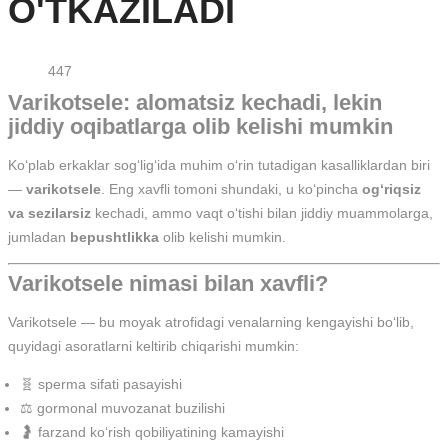
O'TKAZILADI
447
Varikotsele: alomatsiz kechadi, lekin
jiddiy oqibatlarga olib kelishi mumkin
Ko‘plab erkaklar sog‘lig‘ida muhim o‘rin tutadigan kasalliklardan biri
—
varikotsele
. Eng xavfli tomoni shundaki, u ko‘pincha
og‘riqsiz
va sezilarsiz
kechadi, ammo vaqt o‘tishi bilan jiddiy muammolarga,
jumladan
bepushtlikka
olib kelishi mumkin.
Varikotsele nimasi bilan xavfli?
Varikotsele — bu moyak atrofidagi venalarning kengayishi bo‘lib,
quyidagi asoratlarni keltirib chiqarishi mumkin:
🧬 sperma sifati pasayishi
⚖️ gormonal muvozanat buzilishi
🤰 farzand ko‘rish qobiliyatining kamayishi