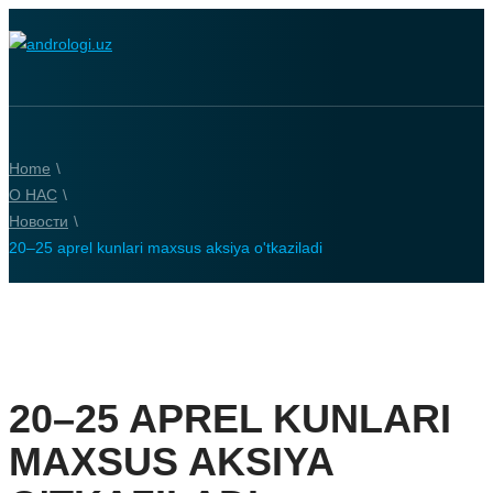
Home
\
О НАС
\
Новости
\
20–25 aprel kunlari maxsus aksiya o'tkaziladi
20–25 APREL KUNLARI
MAXSUS AKSIYA