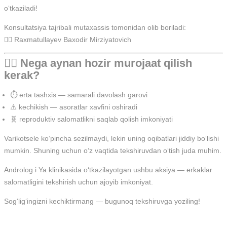
o‘tkaziladi!
Konsultatsiya tajribali mutaxassis tomonidan olib boriladi:
👨‍⚕️ Raxmatullayev Baxodir Mirziyatovich
👨‍⚕️ Nega aynan hozir murojaat qilish
kerak?
⏱️ erta tashxis — samarali davolash garovi
⚠️ kechikish — asoratlar xavfini oshiradi
🧬 reproduktiv salomatlikni saqlab qolish imkoniyati
Varikotsele ko‘pincha sezilmaydi, lekin uning oqibatlari jiddiy bo‘lishi
mumkin. Shuning uchun o‘z vaqtida tekshiruvdan o‘tish juda muhim.
Androlog i Ya klinikasida o‘tkazilayotgan ushbu aksiya — erkaklar
salomatligini tekshirish uchun ajoyib imkoniyat.
Sog‘lig‘ingizni kechiktirmang — bugunoq tekshiruvga yoziling!