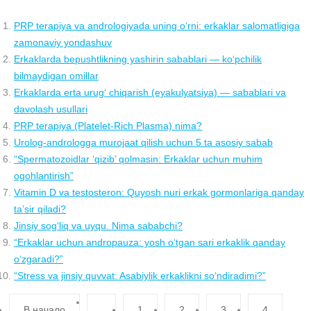
PRP terapiya va andrologiyada uning o‘rni: erkaklar salomatligiga
zamonaviy yondashuv
Erkaklarda bepushtlikning yashirin sabablari — ko‘pchilik
bilmaydigan omillar
Erkaklarda erta urug‘ chiqarish (eyakulyatsiya) — sabablari va
davolash usullari
PRP terapiya (Platelet-Rich Plasma) nima?
Urolog-andrologga murojaat qilish uchun 5 ta asosiy sabab
“Spermatozoidlar ‘qizib’ qolmasin: Erkaklar uchun muhim
ogohlantirish”
Vitamin D va testosteron: Quyosh nuri erkak gormonlariga qanday
ta’sir qiladi?
Jinsiy sog‘liq va uyqu. Nima sababchi?
“Erkaklar uchun andropauza: yosh o‘tgan sari erkaklik qanday
o‘zgaradi?”
“Stress va jinsiy quvvat: Asabiylik erkaklikni so‘ndiradimi?”
В начало
1
2
3
4