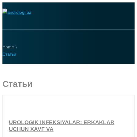
Home
\
Статьи
Статьи
UROLOGIK INFEKSIYALAR: ERKAKLAR
UCHUN XAVF VA