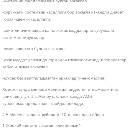
-жисмоний фаолллиги кам булган эркаклар
-сурункали системали касаллиги бор эркаклар (кандли диабет
,юрак ишемик касаллиги)
-спиртли ичимликлар ва наркотик моддаларни сурункали
истеъмол килувчилар
-семизликка эга булган эркаклар
-узок муддат давомида гормонли глюкокортикоид препаратлар
кабул килувчи эркаклар
-кукрак бези катталашаётган эркаклар(гинекомастия)
Хозирги кунда клиник амалиётда андроген етишмаслигини
аниклаш учун J.E.Morley шкаласи хамда AMS
суровномаларидан кенг фойдаланилади.
J.E.Morley шкаласи куйидаги 10 та саволдан иборат :
1.Жинсий алокага кизикиш пасайганми?