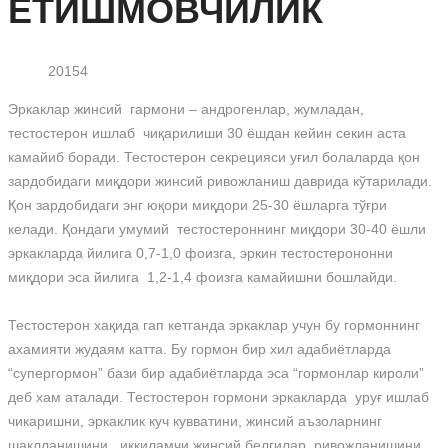
ЕТИШМОВЧИЛИК
20154
Эркаклар жинсий гармони – андрогенлар, жумладан,
тестостерон ишлаб чиқарилиши 30 ёшдан кейин секин аста
камайиб боради. Тестостерон секрецияси уғил болаларда қон
зардобидаги миқдори жинсий ривожланиш даврида кўтарилади.
Қон зардобидаги энг юқори миқдори 25-30 ёшларга тўғри
келади. Қондаги умумий тестостероннинг миқдори 30-40 ёшли
эркакларда йилига 0,7-1,0 фоизга, эркин тестостерононни
миқдори эса йилига 1,2-1,4 фоизга камайишни бошлайди.
Тестостерон хақида гап кетганда эркаклар учун бу гормоннинг
ахамияти жудаям катта. Бу гормон бир хил адабиётларда
“супергормон” бази бир адабиётларда эса “гормонлар кироли”
деб хам аталади. Тестостерон гормони эркакларда уруғ ишлаб
чикаришни, эркаклик куч кувватини, жинсий аъзоларнинг
шаклланишини, иккиламчи жинсий белгилар ривожланишини