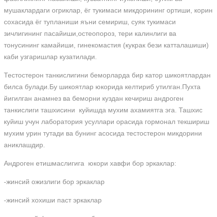
мушаклардаги огриклар, ёг тукимаси микдорининг ортиши, корин
сохасида ёг тупланиши яъни семириш, суяк тукимаси
зичлигининг пасайиши,остеопороз, тери калинлиги ва
тонусининг камайиши, гинекомастия (кукрак бези катталашиши)
каби узгаришлар кузатилади.
Тестостерон танкислигини беморларда бир катор шикоятлардан
билса булади.Бу шикоятлар юкорида келтириб утилган.Пухта
йигилган анамнез ва беморни куздан кечириш андроген
танкислиги ташхисини куйишда мухим ахамиятга эга. Ташхис
куйиш учун лаборатория усуллари орасида гормонал текшириш
мухим урин тутади ва бунинг асосида тестостерон микдорини
аниклашдир.
Андроген етишмаслигига юкори хавфи бор эркаклар:
-жинсий ожизлиги бор эркаклар
-жинсий хохиши паст эркаклар