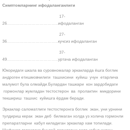
Симптомларнинг ифодаланганлиги
17-
26………………………………..ифодаланган
27-
36………………………………..кучсиз ифодаланган
37-
49………………………………..уртача ифодаланган
Юкоридаги шкала ва суровномалар эркакларда ёшга боглик
андроген етишмовчилиги ташхисини куйиш учун етарлича
малумот була олмайди.Булардан ташкари кон зардобидаги
гормонлар жумладан тестостерон ва пролактин микдорини
текшириш ташхис куйишга ёрдам беради.
Эркаклар саломатлиги тестостеронга боглик экан, уни урнини
тулдириш керак экан деб билмаган холда уз холича гормонли
препаратларни кабул киладиган эркаклар хам топилади.
Шифокор тавсиясиз бундай дориларни асло кабул килиш