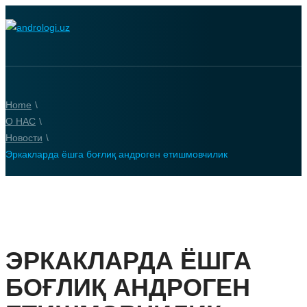
Home
\
О НАС
\
Новости
\
Эркакларда ёшга боғлиқ андроген етишмовчилик
ЭРКАКЛАРДА ЁШГА
БОҒЛИҚ АНДРОГЕН