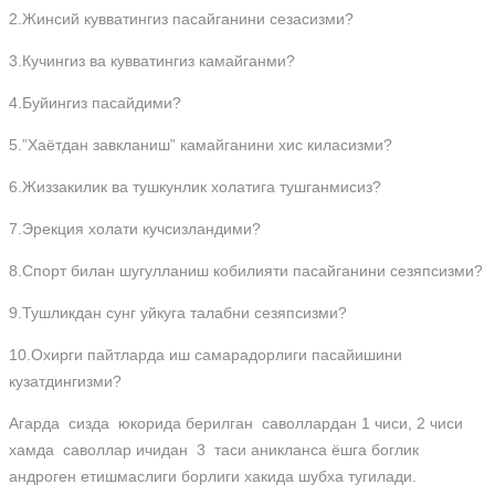
2.Жинсий кувватингиз пасайганини сезасизми?
3.Кучингиз ва кувватингиз камайганми?
4.Буйингиз пасайдими?
5.”Хаётдан завкланиш” камайганини хис киласизми?
6.Жиззакилик ва тушкунлик холатига тушганмисиз?
7.Эрекция холати кучсизландими?
8.Спорт билан шугулланиш кобилияти пасайганини сезяпсизми?
9.Тушликдан сунг уйкуга талабни сезяпсизми?
10.Охирги пайтларда иш самарадорлиги пасайишини
кузатдингизми?
Агарда сизда юкорида берилган саволлардан 1 чиси, 2 чиси
хамда саволлар ичидан 3 таси аникланса ёшга боглик
андроген етишмаслиги борлиги хакида шубха тугилади.