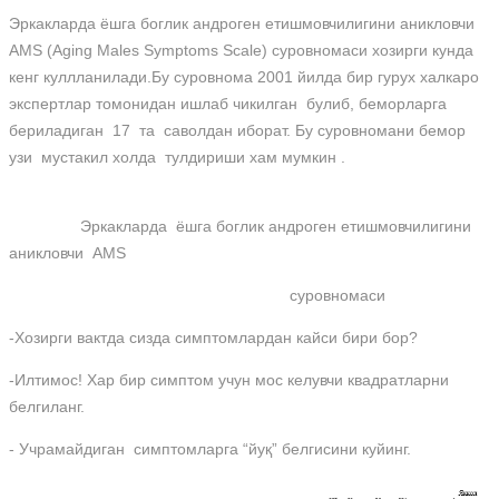
Эркакларда ёшга боглик андроген етишмовчилигини аникловчи
AMS (Aging Males Symptoms Scale) суровномаси хозирги кунда
кенг куллланилади.Бу суровнома 2001 йилда бир гурух халкаро
экспертлар томонидан ишлаб чикилган булиб, беморларга
бериладиган 17 та саволдан иборат. Бу суровномани бемор
узи мустакил холда тулдириши хам мумкин .
Эркакларда ёшга боглик андроген етишмовчилигини
аникловчи AMS
суровномаси
-Хозирги вактда сизда симптомлардан кайси бири бор?
-Илтимос! Хар бир симптом учун мос келувчи квадратларни
белгиланг.
- Учрамайдиган симптомларга “йуқ” белгисини куйинг.