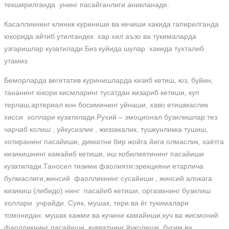
текширилганда унинг пасайганлиги аникланади.
Касалликнинг клиник куриниши ва кечиши хакида гапирилганда
юкорида айтиб утилгандек хар хил аъзо ва тукималарда
узгаришлар кузатилади.Биз куйида шулар хакида тухталиб
утамиз.
Беморларда вегетатив куринишларда кизиб кетиш, юз, буйин,
тананинг юкори кисмларинг тусатдан кизариб кетиши, куп
терлаш,артериал кон босимининг уйнаши, хаво етишмаслик
хисси холлари кузатилади.Рухий – эмоционал бузилишлар:тез
чарчаб колиш , уйкусизлик , жиззакалик, тушкунликка тушиш,
хотиранинг пасайиши, диккатни бир жойга йига олмаслик, хаётга
кизикишнинг камайиб кетиши, иш кобилиятининг пасайиши
кузатилади.Таносил тизими фаолияти:эрекцияни етарлича
булмаслиги,жинсий фаолликнинг сусайиши , жинсий алокага
кизикиш (либидо) нинг пасайиб кетиши, оргазмнинг бузилиш
холлари учрайди. Суяк, мушак, тери ва ёг тукималари
томонидан: мушак хажми ва кучини камайиши,куч ва жисмоний
фаолликнинг пасайиши, кувватнинг йуколиши, бугим ва