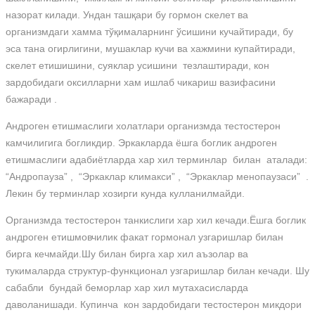
назорат килади. Ундан ташқари бу гормон скелет ва
организмдаги хамма тўқималарнинг ўсишини кучайтиради, бу
эса тана огирлигини, мушаклар кучи ва хажмини купайтиради,
скелет етишишини, суяклар усишини тезлаштиради, кон
зардобидаги оксилларни хам ишлаб чикариш вазифасини
бажаради .
Андроген етишмаслиги холатлари организмда тестостерон
камчилигига богликдир. Эркакларда ёшга боглик андроген
етишмаслиги адабиётларда хар хил терминлар билан аталади:
“Андропауза” , “Эркаклар климакси” , “Эркаклар менопаузаси” .
Лекин бу терминлар хозирги кунда кулланилмайди.
Организмда тестостерон танкислиги хар хил кечади.Ёшга боглик
андроген етишмовчилик факат гормонал узгаришлар билан
бирга кечмайди.Шу билан бирга хар хил аъзолар ва
тукималарда структур-функционал узгаришлар билан кечади. Шу
сабабли бундай беморлар хар хил мутахасисларда
даволанишади. Купинча кон зардобидаги тестостерон микдори