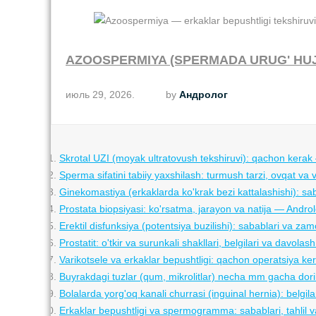
AZOOSPERMIYA (SPERMADA URUG' HUJ
июль 29, 2026.
by
Андролог
Skrotal UZI (moyak ultratovush tekshiruvi): qachon kerak
Sperma sifatini tabiiy yaxshilash: turmush tarzi, ovqat va 
Ginekomastiya (erkaklarda ko'krak bezi kattalashishi): sa
Prostata biopsiyasi: ko'rsatma, jarayon va natija — Androl
Erektil disfunksiya (potentsiya buzilishi): sabablari va z
Prostatit: o'tkir va surunkali shakllari, belgilari va davola
Varikotsele va erkaklar bepushtligi: qachon operatsiya ke
Buyrakdagi tuzlar (qum, mikrolitlar) necha mm gacha dori
Bolalarda yorg'oq kanali churrasi (inguinal hernia): belgil
Erkaklar bepushtligi va spermogramma: sabablari, tahlil 