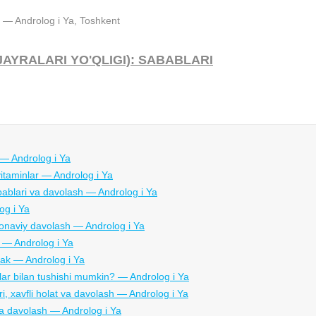
AYRALARI YO'QLIGI): SABABLARI
 — Androlog i Ya
vitaminlar — Androlog i Ya
bablari va davolash — Androlog i Ya
og i Ya
amonaviy davolash — Androlog i Ya
sh — Androlog i Ya
rak — Androlog i Ya
lar bilan tushishi mumkin? — Androlog i Ya
ari, xavfli holat va davolash — Androlog i Ya
va davolash — Androlog i Ya