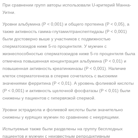
При сравнении групп авторы использовали U-критерий Манна-
Уитни.
Уровни альбумина (Р < 0,001) и общего протеина (Р < 0,05), а
также активность гамма-глутамилтранспептидазы (Р < 0,001)
были достоверно выше у участников с подвижностью
сперматозоидов ниже 5-го процентиля. У мужчин с
жизнеспособностью сперматозоидов ниже 5-го процентиля была
отмечена повышенная концентрация альбумина (Р < 0,01) и
повышенная активность креатинкиназы (Р < 0,001). Наличие
клеток сперматогенеза в сперме сочеталось с высокими
значениями ферритина (Р < 0,01). А уровень фолиевой кислоты
(Р < 0,001) и активность щелочной фосфатазы (Р < 0,01) были
снижены у пациентов с гипервязкой спермой.
Уровни эстрадиола и фолиевой кислоты были значительно
снижены у курящих мужчин по сравнению с некурящими.
Испытуемые также были разделены на группу бесплодных
пациентов и мужчин с неизвестным репродуктивным