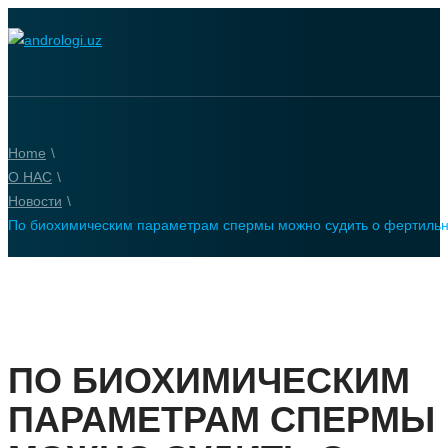
Home
\
О НАС
\
Новости
\
По биохимическим параметрам спермы можно судить о фертильн
ПО БИОХИМИЧЕСКИМ
ПАРАМЕТРАМ СПЕРМЫ