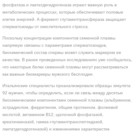
фосфатаза и лактатдегидрогеназа играют важную роль в
метаболических процессах, которые обеспечивают половые
клетки энергией. А фермент глутамилтрансфераза защищает
сперматозоиды от окислительного стресса.
Поскольку концентрации компонентов семенной плазмы
напрямую связаны с параметрами сперматозоидов,
биохимический состав спермы может служить маркером ее
качества. В ранее проведенных исследованиях уже сообщалось,
что некоторые белки семенной плазмы могут рассматриваться
как важные биомаркеры мужского бесплодия.
Итальянские специалисты проанализировали образцы эякулята
92 мужчин, чтобы определить, если ли связь между десятью
биохимическими компонентами семенной плазмы (альбумином,
эстрадиолом, ферритином, общим протеином, фолиевой
кислотой, витамином В12, щелочной фосфатазой,
креатинкиназой, гамма-глутамилтранспептидазой,
лактатдегидрогеназой) и изменениями характеристик