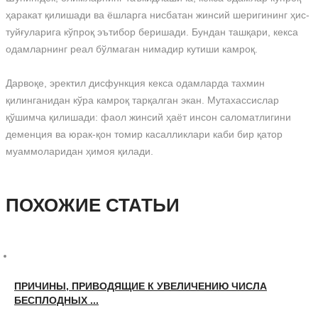
ҳаракат қилишади ва ёшларга нисбатан жинсий шеригининг ҳис-
туйғуларига кўпроқ эътибор беришади. Бундан ташқари, кекса
одамларнинг реал бўлмаган нимадир кутиши камроқ.
Дарвоқе, эректил дисфункция кекса одамларда тахмин
қилинганидан кўра камроқ тарқалган экан. Мутахассислар
қўшимча қилишади: фаол жинсий ҳаёт инсон саломатлигини
деменция ва юрак-қон томир касалликлари каби бир қатор
муаммоларидан ҳимоя қилади.
ПОХОЖИЕ СТАТЬИ
ПРИЧИНЫ, ПРИВОДЯЩИЕ К УВЕЛИЧЕНИЮ ЧИСЛА
БЕСПЛОДНЫХ ...