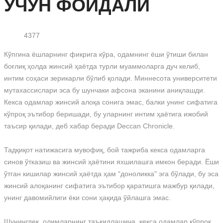
УЧУН ФОЙДАЛИ
4377
Кўпгина ёшларнинг фикрига кўра, одамнинг ёши ўтиши билан
боғлиқ ҳолда жинсий ҳаётда турли муаммоларга дуч келиб,
интим соҳаси зерикарли бўлиб қолади. Миннесота университети
мутахассислари эса бу шунчаки афсона эканини аниқлашди.
Кекса одамлар жинсий алоқа сонига эмас, балки унинг сифатига
кўпроқ эътибор беришади, бу уларнинг интим ҳаётига ижобий
таъсир қилади, деб хабар беради Deccan Chronicle.
Тадқиқот натижасига мувофиқ, бой тажриба кекса одамларга
синов ўтказиш ва жинсий ҳаётини яхшилашга имкон беради. Ёши
ўтган кишилар жинсий ҳаётда ҳам “доноликка" эга бўлади, бу эса
жинсий алоқанинг сифатига эътибор қаратишга мажбур қилади,
унинг давомийлиги ёки сони ҳақида ўйлашга эмас.
Шунингдек, олимларнинг таъкидлашича, кекса одамлар кўпроқ