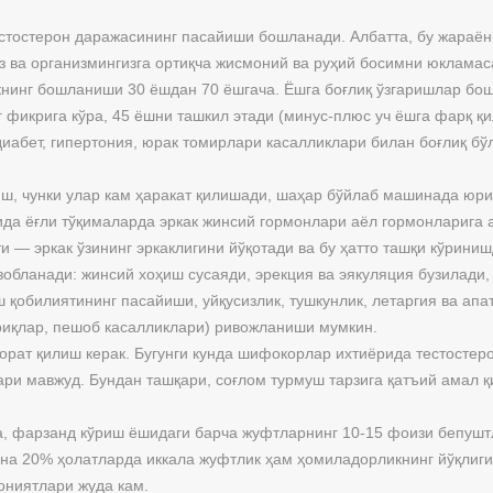
стостерон даражасининг пасайиши бошланади. Албатта, бу жараён
из ва организмингизга ортиқча жисмоний ва руҳий босимни юкламас
нинг бошланиши 30 ёшдан 70 ёшгача. Ёшга боғлиқ ўзгаришлар бош
г фикрига кўра, 45 ёшни ташкил этади (минус-плюс уч ёшга фарқ 
иабет, гипертония, юрак томирлари касалликлари билан боғлиқ бў
ш, чунки улар кам ҳаракат қилишади, шаҳар бўйлаб машинада юри
да ёғли тўқималарда эркак жинсий гормонлари аёл гормонларига а
и — эркак ўзининг эркаклигини йўқотади ва бу ҳатто ташқи кўрини
обланади: жинсий хоҳиш сусаяди, эрекция ва эякуляция бузилади
обилиятининг пасайиши, уйқусизлик, тушкунлик, летаргия ва апат
ғриқлар, пешоб касалликлари) ривожланиши мумкин.
зорат қилиш керак. Бугунги кунда шифокорлар ихтиёрида тестосте
ри мавжуд. Бундан ташқари, соғлом турмуш тарзига қатъий амал қ
, фарзанд кўриш ёшидаги барча жуфтларнинг 10-15 фоизи бепуштл
ина 20% ҳолатларда иккала жуфтлик ҳам ҳомиладорликнинг йўқлиги
ониятлари жуда кам.