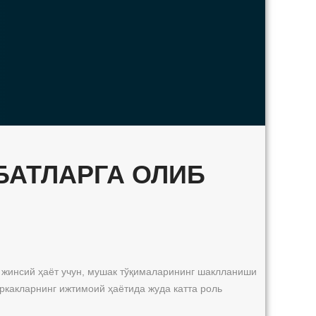
БАТЛАРГА ОЛИБ
н жинсий ҳаёт учун, мушак тўқималарининг шаклланиши
ркакларнинг ижтимоий ҳаётида жуда катта роль