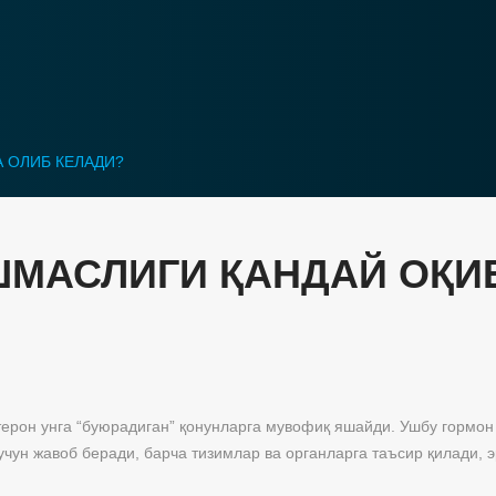
 ОЛИБ КЕЛАДИ?
ШМАСЛИГИ ҚАНДАЙ ОҚИ
стерон унга “буюрадиган” қонунларга мувофиқ яшайди. Ушбу гормо
чун жавоб беради, барча тизимлар ва органларга таъсир қилади, э