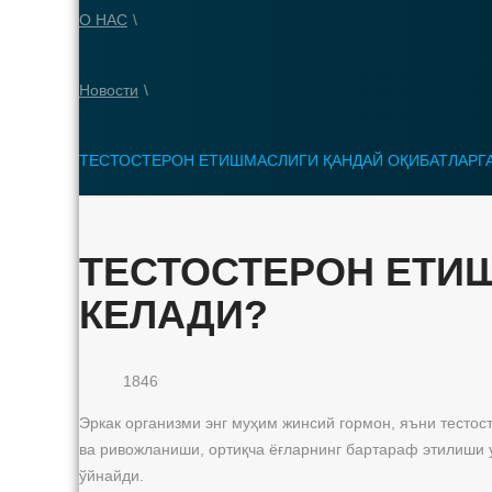
О НАС
\
Новости
\
ТЕСТОСТЕРОН ЕТИШМАСЛИГИ ҚАНДАЙ ОҚИБАТЛАРГА
ТЕСТОСТЕРОН ЕТИ
КЕЛАДИ?
1846
Эркак организми энг муҳим жинсий гормон, яъни тесто
ва ривожланиши, ортиқча ёғларнинг бартараф этилиши у
ўйнайди.