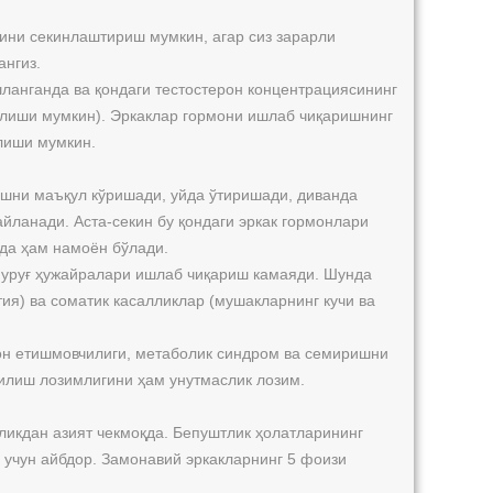
ини секинлаштириш мумкин, агар сиз зарарли
ангиз.
ланганда ва қондаги тестостерон концентрациясининг
қилиши мумкин). Эркаклар гормони ишлаб чиқаришнинг
лиши мумкин.
шни маъқул кўришади, уйда ўтиришади, диванда
йланади. Аста-секин бу қондаги эркак гормонлари
шда ҳам намоён бўлади.
, уруғ ҳужайралари ишлаб чиқариш камаяди. Шунда
ия) ва соматик касалликлар (мушакларнинг кучи ва
рон етишмовчилиги, метаболик синдром ва семиришни
илиш лозимлигини ҳам унутмаслик лозим.
икдан азият чекмоқда. Бепуштлик ҳолатларининг
 учун айбдор. Замонавий эркакларнинг 5 фоизи