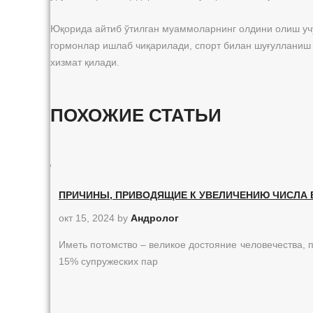
Юқорида айтиб ўтилган муаммоларнинг олдини олиш учун
гормонлар ишлаб чиқарилади, спорт билан шуғулланиш 
хизмат қилади.
ПОХОЖИЕ СТАТЬИ
ПРИЧИНЫ, ПРИВОДЯЩИЕ К УВЕЛИЧЕНИЮ ЧИСЛА Б
окт 15, 2024
by
Андролог
Иметь потомство – великое достояние человечества,
15% супружеских пар