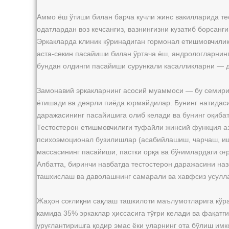
Аммо ёш ўтиши билан барча кучли жинс вакилларида те
одатлардан воз кечсангиз, вазнингизни кузатиб борсанг
Эркакларда клиник кўринадиган гормонал етишмовчилик
аста-секин пасайиши билан ўртача ёш, андрологларнин
бундан олдинги пасайиши сурункали касалликларни — д
Замонавий эркакларнинг асосий муаммоси — бу семири
ётишади ва деярли пиёда юрмайдилар. Бунинг натидаси
даражасининг пасайишига олиб келади ва бунинг оқибат
Тестостерон етишмовчилиги туфайли жинсий функция аз
психоэмоционал бузилишлар (асабийлашиш, чарчаш, иш қ
массасининг пасайиши, пастки орқа ва бўғимлардаги о
Албатта, биринчи навбатда тестостерон даражасини на
ташхислаш ва даволашнинг самарали ва хавфсиз усулла
Жаҳон соғлиқни сақлаш ташкилоти маълумотларига кўра
камида 35% эркаклар ҳиссасига тўғри келади ва фақатг
уруғлантиришга қодир эмас ёки уларнинг ота бўлиш имк