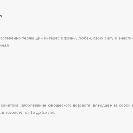
Р
постепенно теряющий интерес к жизни, любви, свою силу и энерги
енная
канатика, заболевание юношеского возраста, влекущее за собой
в возрасте от 15 до 25 лет.