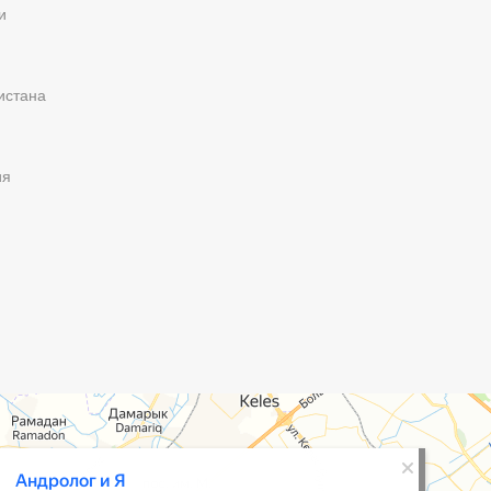
и
истана
ия