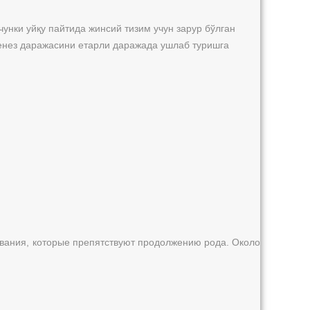
унки уйқу пайтида жинсий тизим учун зарур бўлган
енез даражасини етарли даражада ушлаб туришга
евания, которые препятствуют продолжению рода. Около