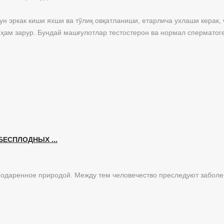
 эркак киши яхши ва тўлиқ овқатланиши, етарлича ухлаши керак, ч
ҳам зарур. Бундай машғулотлар тестостерон ва нормал сперматог
ЕСПЛОДНЫХ ...
 подаренное природой. Между тем человечество преследуют забол