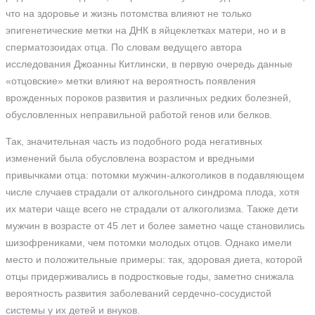
что на здоровье и жизнь потомства влияют не только
эпигенетические метки на ДНК в яйцеклетках матери, но и в
сперматозоидах отца. По словам ведущего автора
исследования Джоанны Китлински, в первую очередь данные
«отцовские» метки влияют на вероятность появления
врожденных пороков развития и различных редких болезней,
обусловленных неправильной работой генов или белков.
Так, значительная часть из подобного рода негативных
изменений была обусловлена возрастом и вредными
привычками отца: потомки мужчин-алкоголиков в подавляющем
числе случаев страдали от алкогольного синдрома плода, хотя
их матери чаще всего не страдали от алкоголизма. Также дети
мужчин в возрасте от 45 лет и более заметно чаще становились
шизофрениками, чем потомки молодых отцов. Однако имели
место и положительные примеры: так, здоровая диета, которой
отцы придерживались в подростковые годы, заметно снижала
вероятность развития заболеваний сердечно-сосудистой
системы у их детей и внуков.