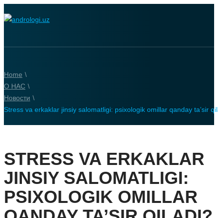
Home
\
О НАС
\
Новости
\
Stress va erkaklar jinsiy salomatligi: psixologik omillar qanday ta’sir qi
STRESS VA ERKAKLAR
JINSIY SALOMATLIGI:
PSIXOLOGIK OMILLAR
QANDAY TA’SIR QILADI?