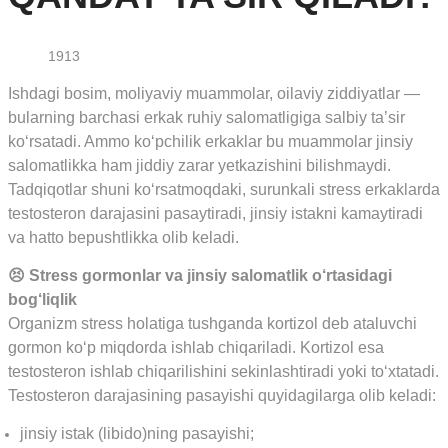
1913
Ishdagi bosim, moliyaviy muammolar, oilaviy ziddiyatlar —
bularning barchasi erkak ruhiy salomatligiga salbiy ta’sir
ko‘rsatadi. Ammo ko‘pchilik erkaklar bu muammolar jinsiy
salomatlikka ham jiddiy zarar yetkazishini bilishmaydi.
Tadqiqotlar shuni ko‘rsatmoqdaki, surunkali stress erkaklarda
testosteron darajasini pasaytiradi, jinsiy istakni kamaytiradi
va hatto bepushtlikka olib keladi.
😣 Stress gormonlar va jinsiy salomatlik o‘rtasidagi
bog‘liqlik
Organizm stress holatiga tushganda kortizol deb ataluvchi
gormon ko‘p miqdorda ishlab chiqariladi. Kortizol esa
testosteron ishlab chiqarilishini sekinlashtiradi yoki to‘xtatadi.
Testosteron darajasining pasayishi quyidagilarga olib keladi:
jinsiy istak (libido)ning pasayishi;