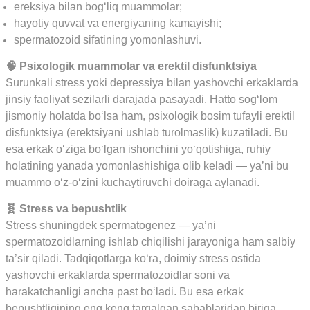
ereksiya bilan bog‘liq muammolar;
hayotiy quvvat va energiyaning kamayishi;
spermatozoid sifatining yomonlashuvi.
🧠 Psixologik muammolar va erektil disfunktsiya
Surunkali stress yoki depressiya bilan yashovchi erkaklarda
jinsiy faoliyat sezilarli darajada pasayadi. Hatto sog‘lom
jismoniy holatda bo‘lsa ham, psixologik bosim tufayli erektil
disfunktsiya (erektsiyani ushlab turolmaslik) kuzatiladi. Bu
esa erkak o‘ziga bo‘lgan ishonchini yo‘qotishiga, ruhiy
holatining yanada yomonlashishiga olib keladi — ya’ni bu
muammo o‘z-o‘zini kuchaytiruvchi doiraga aylanadi.
🧬 Stress va bepushtlik
Stress shuningdek spermatogenez — ya’ni
spermatozoidlarning ishlab chiqilishi jarayoniga ham salbiy
ta’sir qiladi. Tadqiqotlarga ko‘ra, doimiy stress ostida
yashovchi erkaklarda spermatozoidlar soni va
harakatchanligi ancha past bo‘ladi. Bu esa erkak
bepushtligining eng keng tarqalgan sabablaridan biriga