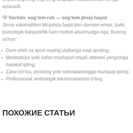
aylanadi.
💡 Yechim: sog‘lom ruh — sog‘lom jinsiy hayot
Jinsiy salomatlikni tiklashda faqat dori-darmon emas, balki
psixologik barqarorlik ham muhim ahamiyatga ega. Buning
uchun:
Dam olish va sport mashg‘ulotlariga vaqt ajrating;
Meditatsiya yoki nafas mashqlari orqali stressni yengishga
harakat qiling;
Zarur bo‘lsa, psixolog yoki seksopatologga murojaat qiling;
Professional andrologik tekshiruvlardan o‘ting.
ПОХОЖИЕ СТАТЬИ