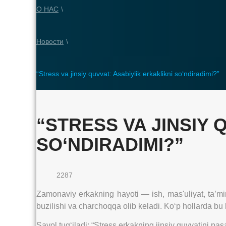
О НАС
\
Новости
\
“Stress va jinsiy quvvat: Asabiylik erkaklikni so‘ndiradimi?”
“STRESS VA JINSIY 
SO‘NDIRADIMI?”
2287
Zamonaviy erkakning hayoti — ish, mas'uliyat, ta’mino
buzilishi va charchoqqa olib keladi. Ko‘p hollarda bu 
Savol tug‘iladi: “Stress erkakning jinsiy quvvatini pas