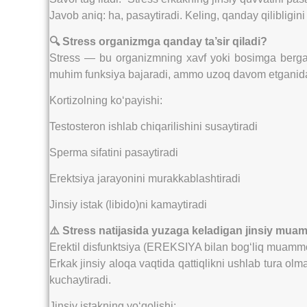
Javob aniq: ha, pasaytiradi. Keling, qanday qilibligini
🔍 Stress organizmga qanday ta’sir qiladi?
Stress — bu organizmning xavf yoki bosimga bergan
muhim funksiya bajaradi, ammo uzoq davom etganida sa
Kortizolning ko‘payishi:
Testosteron ishlab chiqarilishini susaytiradi
Sperma sifatini pasaytiradi
Erektsiya jarayonini murakkablashtiradi
Jinsiy istak (libido)ni kamaytiradi
⚠️ Stress natijasida yuzaga keladigan jinsiy mua
Erektil disfunktsiya (EREKSIYA bilan bog‘liq muamm
Erkak jinsiy aloqa vaqtida qattiqlikni ushlab tura o
kuchaytiradi.
Jinsiy istakning yo‘qolishi: