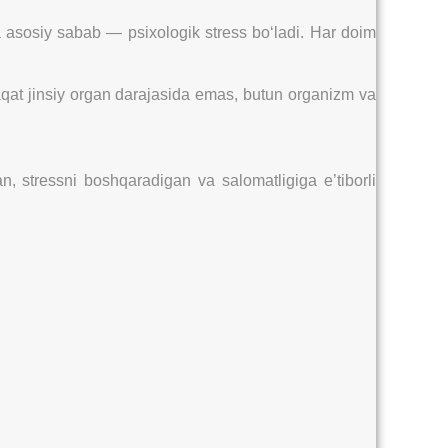
da asosiy sabab — psixologik stress bo‘ladi. Har doim
faqat jinsiy organ darajasida emas, butun organizm va
n, stressni boshqaradigan va salomatligiga e’tiborli