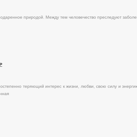
 подаренное природой. Между тем человечество преследуют забол
Р
постепенно теряющий интерес к жизни, любви, свою силу и энерги
енная