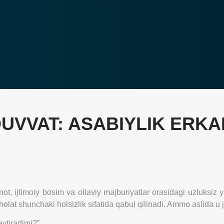
QUVVAT: ASABIYLIK ERKA
t, ijtimoiy bosim va oilaviy majburiyatlar orasidagi uzluksiz y
holat shunchaki holsizlik sifatida qabul qilinadi. Ammo aslida u j
aytiradimi?”