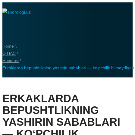
Home
\
О НАС
\
Новости
\
Erkaklarda bepushtlikning yashirin sabablari — ko‘pchilik bilmaydigan 
ERKAKLARDA
BEPUSHTLIKNING
YASHIRIN SABABLARI
— KO‘PCHILIK