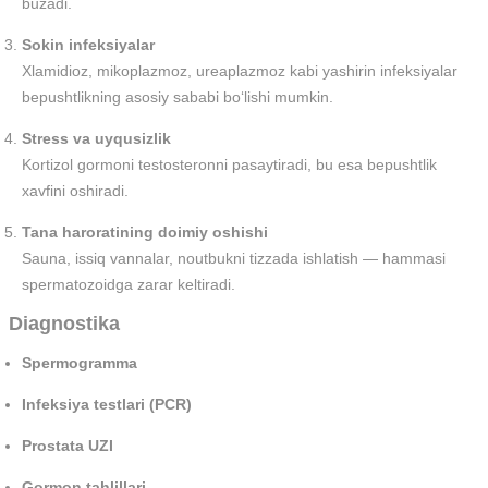
buzadi.
Sokin infeksiyalar
Xlamidioz, mikoplazmoz, ureaplazmoz kabi yashirin infeksiyalar
bepushtlikning asosiy sababi bo‘lishi mumkin.
Stress va uyqusizlik
Kortizol gormoni testosteronni pasaytiradi, bu esa bepushtlik
xavfini oshiradi.
Tana haroratining doimiy oshishi
Sauna, issiq vannalar, noutbukni tizzada ishlatish — hammasi
spermatozoidga zarar keltiradi.
Diagnostika
Spermogramma
Infeksiya testlari (PCR)
Prostata UZI
Gormon tahlillari