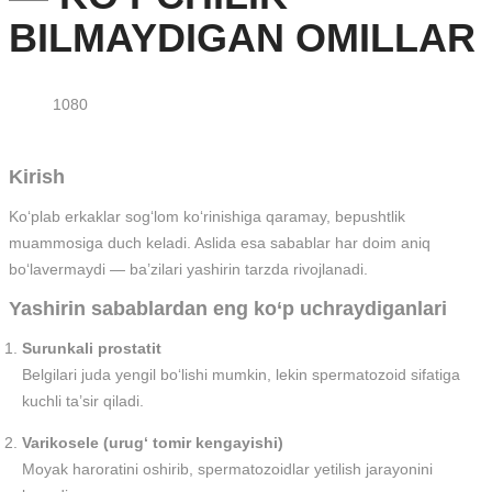
BILMAYDIGAN OMILLAR
1080
Kirish
Ko‘plab erkaklar sog‘lom ko‘rinishiga qaramay, bepushtlik
muammosiga duch keladi. Aslida esa sabablar har doim aniq
bo‘lavermaydi — ba’zilari yashirin tarzda rivojlanadi.
Yashirin sabablardan eng ko‘p uchraydiganlari
Surunkali prostatit
Belgilari juda yengil bo‘lishi mumkin, lekin spermatozoid sifatiga
kuchli ta’sir qiladi.
Varikosele (urug‘ tomir kengayishi)
Moyak haroratini oshirib, spermatozoidlar yetilish jarayonini