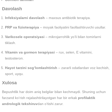
Davolash
Infeksiyalarni davolash
– maxsus antibiotik terapiya.
PRP va fizioterapiya
– moyak faoliyatini faollashtiruvchi usullar.
Varikosele operatsiyasi
– mikrojarrohlik yo‘li bilan tomirlarni
tiklash.
Vitamin va gormon terapiyasi
– rux, selen, E vitamini,
testosteron.
Hayot tarzini sog‘lomlashtirish
– zararli odatlardan voz kechish,
sport, uyqu.
Xulosa
Bepushtlik har doim aniq belgilar bilan kechmaydi. Shuning uchun
farzand ko‘rish rejalashtirilayotgan har bir erkak
profilaktik
andrologik tekshiruv
dan o‘tishi zarur.