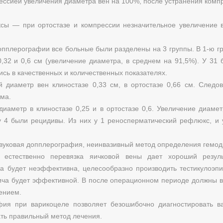
ессией увеличения диаметра вен на 100%, после устранения компр
сы — при ортостазе и компрессии незначительное увеличение 
опплерографии все больные были разделены на 3 группы. В 1-ю гр
0,32 и 0,6 см (увеличение диаметра, в среднем на 91,5%). У 31 
сь в качественных и количественных показателях.
й диаметр вен клиностазе 0,33 см, в ортостазе 0,66 см. Следо
рма.
диаметр в клиностазе 0,25 и в ортостазе 0,6. Увеличение диам
у 4 были рецидивы. Из них у 1 реносперматический рефлюкс, 
азвуковая допплерография, неинвазивный метод определения гемод
 естественно перевязка яичковой вены дает хороший резу
будет неэффективна, целесообразно производить тестикулоэпиг
ича будет эффективной. В после операционном периоде должны в
ением.
фия при варикоцеле позволяет безошибочно диагностировать ва
ать правильный метод лечения.