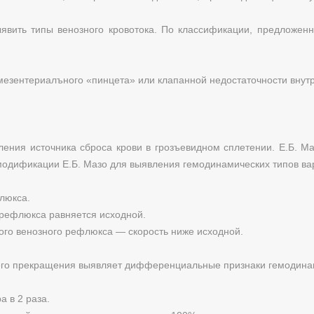
явить типы венозного кровотока. По классификации, предложенн
мезентериалъного «пинцета» или клапанной недостаточности внут
вления источника сброса крови в грозъевидном сплетении. Е.Б. 
 модификации Е.Б. Мазо для выявления гемодинамических типов ва
люкса.
 рефлюкса равняется исходной.
ого венозного рефлюкса — скорость ниже исходной.
его прекращения выявляет дифференциальные признаки гемодинам
 в 2 раза.