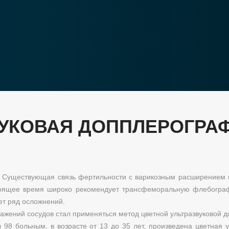
ВУКОВАЯ ДОППЛЕРОГРА
. Существующая связь фертильности с варикозным расширением в
тоящее время широко рекомендует трансфеморальную флебографи
ет ряд осложнений.
ажений сосудов стал применяться метод цветной ультразвуковой 
 98 больным, в возрасте от 13 до 35 лет, произведена цветная 