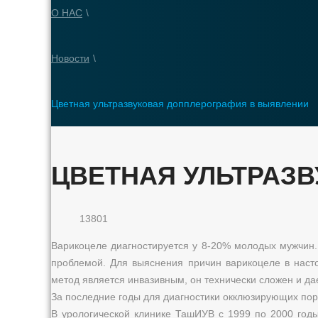
О НАС
\
Новости
\
Цветная ультразвуковая допплерография в выявлении
ЦВЕТНАЯ УЛЬТРАЗ
13801
Варикоцеле диагностируется у 8-20% молодых мужчин
проблемой. Для выяснения причин варикоцеле в нас
метод является инвазивным, он технически сложен и да
За последние годы для диагностики окклюзирующих пор
В урологической клинике ТашИУВ с 1999 по 2000 годы