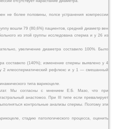
ессии отсутствует нарастание диаметра.
вен не более половины, полсе устранения компрессии
уппу вошли 79 (80,6%) пациентов, средний диаметр вен
больного из этой группы исследована сперма и у 26 из
вательно, увеличение диаметра составило 100%. Было
етра составило (140%); изменение спермы выявлено у 4
и у 2 илеосперматический рефлюкс и у 1 — смешанный
инамического типа варикоцеле.
льтат. Мы согласны с мнением Е.Б. Мазо, что при
астральный анастомоз. При III типе если превалирует
ыполняться контрольные анализы спермы. Поэтому эти
рикоцеле, стадию патологического процесса, оценить