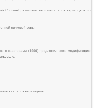
ой Coolsaet различают несколько типов варикоцеле по
ренней яичковой вены.
Мазо с соавторами (1999) предложил свою модификацию
рикоцеле.
ических типов варикоцеле.