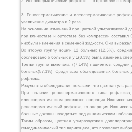
2. Илеосперматический рефлюкс — в ортостазе с компр
3. Реносперматические и илеосперматические рефлюк
увеличение диаметра в 2 раза.
На основании изменений при цветной ультразвуковой д
при клиностазе и ортостазе без компрессии составил 
нихбыли изменения в семенной жидкости. Они выражали
Во вторую группу вошли 12 больных (12,5%), средни
обследовано 6 больных и у 1(8,3%) была изменена спе
Третья группа включала 7(7,14%) пациентов, средний 
больных(57,1%). Среди всех обследованных больных 
рефлюкс.
Результаты обследования показали, что цветная ультр
При наличии реносперматического типа рефлюкса,
илеосперматическом рефлюксе операция Иваниссевича 
реносперматический рефлюкс, то операция Иваниссев
больные должны находиться под динамическим наблюд
Таким образом, цветная ультразвуковая допплерогра
гемодинамический тип варикоцеле, что позволяет выбр