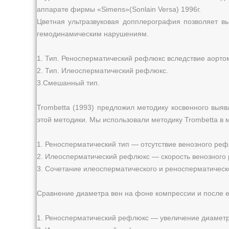
аппарате фирмы «Simens»(Sonlain Versa) 1996г.
Цветная ультразвуковая допплерография позволяет вы
гемодинамическим нарушениям.
1. Тип. Реносперматический рефлюкс вследствие аорто
2. Тип. Илеосперматический рефлюкс.
3.Смешанный тип.
Trombetta (1993) предложил методику косвенного выя
этой методики. Мы использовали методику Trombetta в
1. Реносперматический тип — отсутствие венозного реф
2. Илеосперматический рефлюкс — скорость венозного
3. Сочетание илеосперматического и реносперматическ
Сравнение диаметра вен на фоне компрессии и после 
1. Реносперматический рефлюкс — увеличение диаметра