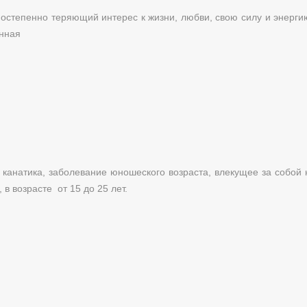
постепенно теряющий интерес к жизни, любви, свою силу и энерги
енная
канатика, заболевание юношеского возраста, влекущее за собой
в возрасте от 15 до 25 лет.