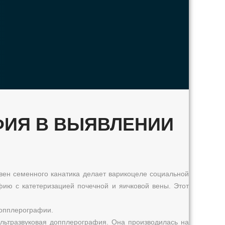
ФИЯ В ВЫЯВЛЕНИИ
ен семенного канатика делает варикоцеле социальной
ю с катетеризацией почечной и яичковой вены. Этот
допплерографии.
ультразвуковая допплерография. Она производилась на