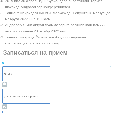
2019 йил 30 апрель куни Сурхондарё вилоятининг Термез
шахрида Андрологлар конференцияси
Тошкент шахридаги IMPACT марказида "Бепуштлик" мавзусида
маъруза 2022 йил 16 июль
Андрологиянинг актуал муаммоларига бағишланган илмий-
амалий йиғилиш 29 октябр 2022 йил
Тошкент шахрида Ўзбекистон Андрологларининг
конференцияси 2022 йил 25 март
Записаться на прием