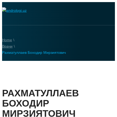
Home
\
Врачи
\
Рахматуллаев Боходир Мирзиятович
РАХМАТУЛЛАЕВ
БОХОДИР
МИРЗИЯТОВИЧ