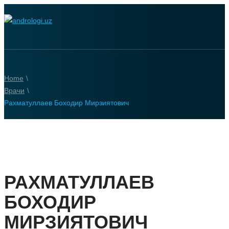
Home
\
Врачи
\
Рахматуллаев Боходир Мирзиятович
РАХМАТУЛЛАЕВ
БОХОДИР
МИРЗИЯТОВИЧ