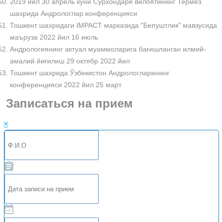
2019 йил 30 апрель куни Сурхондарё вилоятининг Термез
шахрида Андрологлар конференцияси
Тошкент шахридаги IMPACT марказида "Бепуштлик" мавзусида
маъруза 2022 йил 16 июль
Андрологиянинг актуал муаммоларига бағишланган илмий-
амалий йиғилиш 29 октябр 2022 йил
Тошкент шахрида Ўзбекистон Андрологларининг
конференцияси 2022 йил 25 март
Записаться на прием