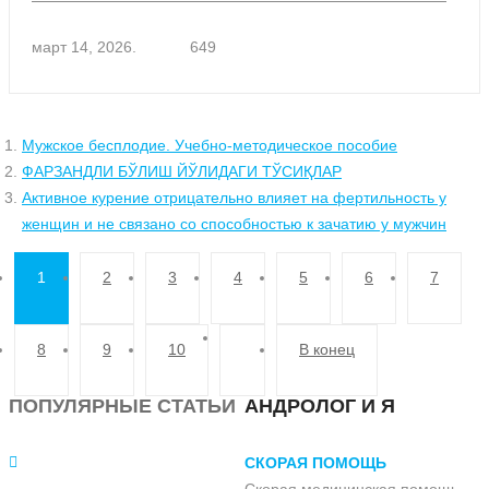
март 14, 2026.
649
Мужское бесплодие. Учебно-методическое пособие
ФАРЗАНДЛИ БЎЛИШ ЙЎЛИДАГИ ТЎСИҚЛАР
Активное курение отрицательно влияет на фертильность у
женщин и не связано со способностью к зачатию у мужчин
1
2
3
4
5
6
7
8
9
10
В конец
ПОПУЛЯРНЫЕ СТАТЬИ
АНДРОЛОГ И Я
СКОРАЯ ПОМОЩЬ