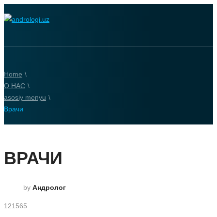
Home
\
О НАС
\
asosiy menyu
\
Врачи
ВРАЧИ
by
Андролог
121565