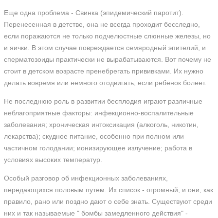
Еще одна проблема - Свинка (эпидемический паротит).
Перенесенная в детстве, она не всегда проходит бесследно,
если поражаются не только подчелюстные слюнные железы, но
и яички. В этом случае повреждается семяродный эпителий, и
сперматозоиды практически не вырабатываются. Вот почему не
стоит в детском возрасте пренебрегать прививками. Их нужно
делать вовремя или немного отодвигать, если ребенок болеет.
Не последнюю роль в развитии бесплодия играют различные
неблагоприятные факторы: инфекционно-воспалительные
заболевания; хроническая интоксикация (алкоголь, никотин,
лекарства); скудное питание, особенно при полном или
частичном голодании; ионизирующее излучение; работа в
условиях высоких температур.
Особый разговор об инфекционных заболеваниях,
передающихся половым путем. Их список - огромный, и они, как
правило, рано или поздно дают о себе знать. Существуют среди
них и так называемые " бомбы замедленного действия" -