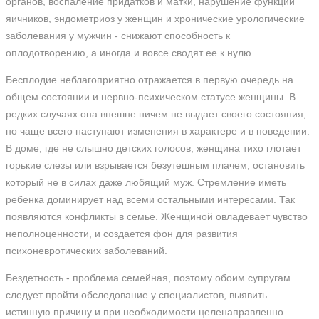
органов, воспаление придатков и матки, нарушение функции
яичников, эндометриоз у женщин и хронические урологические
заболевания у мужчин - снижают способность к
оплодотворению, а иногда и вовсе сводят ее к нулю.
Бесплодие неблагоприятно отражается в первую очередь на
общем состоянии и нервно-психическом статусе женщины. В
редких случаях она внешне ничем не выдает своего состояния,
но чаще всего наступают изменения в характере и в поведении.
В доме, где не слышно детских голосов, женщина тихо глотает
горькие слезы или взрывается безутешным плачем, остановить
который не в силах даже любящий муж. Стремление иметь
ребенка доминирует над всеми остальными интересами. Так
появляются конфликты в семье. Женщиной овладевает чувство
неполноценности, и создается фон для развития
психоневротических заболеваний.
Бездетность - проблема семейная, поэтому обоим супругам
следует пройти обследование у специалистов, выявить
истинную причину и при необходимости целенаправленно