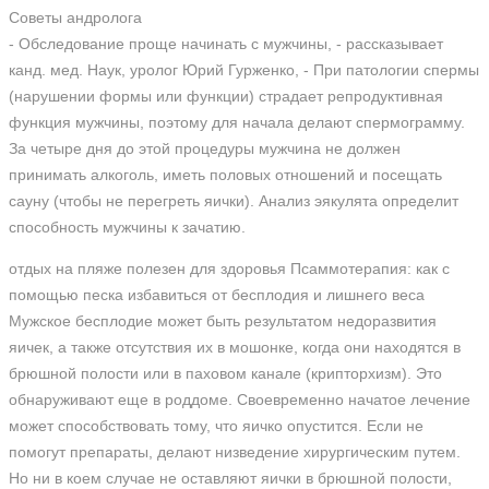
Советы андролога
- Обследование проще начинать с мужчины, - рассказывает
канд. мед. Наук, уролог Юрий Гурженко, - При патологии спермы
(нарушении формы или функции) страдает репродуктивная
функция мужчины, поэтому для начала делают спермограмму.
За четыре дня до этой процедуры мужчина не должен
принимать алкоголь, иметь половых отношений и посещать
сауну (чтобы не перегреть яички). Анализ эякулята определит
способность мужчины к зачатию.
отдых на пляже полезен для здоровья Псаммотерапия: как с
помощью песка избавиться от бесплодия и лишнего веса
Мужское бесплодие может быть результатом недоразвития
яичек, а также отсутствия их в мошонке, когда они находятся в
брюшной полости или в паховом канале (крипторхизм). Это
обнаруживают еще в роддоме. Своевременно начатое лечение
может способствовать тому, что яичко опустится. Если не
помогут препараты, делают низведение хирургическим путем.
Но ни в коем случае не оставляют яички в брюшной полости,