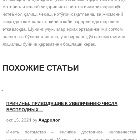
материали ишлаб чиқаришига спиртли ичимликларни кўп
истеъмол қилиш, чекиш, нотўғри овқатланиш ва жисмоний
жиҳатдан кам ҳаракат қилиш каби зарарли одатлар зиён
етказмоқда. Шунинг учун, агар эркак эртами-кечми соғлом
наслга эга бўлишни истаса, у ҳозирданоқ ўз саломатлигини
яхшилаш бўйича ҳаракатини бошлаши керак.
ПОХОЖИЕ СТАТЬИ
ПРИЧИНЫ, ПРИВОДЯЩИЕ К УВЕЛИЧЕНИЮ ЧИСЛА
БЕСПЛОДНЫХ ...
окт 15, 2024
by
Андролог
Иметь потомство – великое достояние человечества,
подаренное природой. Между тем человечество преследуют