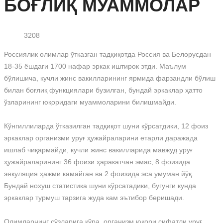
БОҒЛИҚ МУАММОЛАР
3208
Россиялик олимлар ўтказган тадқиқотда Россия ва Белорусдан
18-35 ёшдаги 1700 нафар эркак иштирок этди. Маълум
бўлишича, кучли жинс вакилларининг ярмида фарзандли бўлиш
билан боғлиқ функциялари бузилган, бундай эркаклар ҳатто
ўзларининг юқоридаги муаммоларини билишмайди.
Кўнгиллиларда ўтказилган тадқиқот шуни кўрсатдики, 12 фоиз
эркаклар организми уруғ ҳужайраларини етарли даражада
ишлаб чиқармайди, кучли жинс вакилларида мавжуд уруғ
ҳужайраларининг 36 фоизи ҳаракатчан эмас, 8 фоизида
эякуляция ҳажми камайган ва 2 фоизида эса умуман йўқ.
Бундай нохуш статистика шуни кўрсатадики, бугунги кунда
эркаклар турмуш тарзига жуда кам эътибор беришади.
Олимларнинг сўзларига кўра, организм юқори сифатли уруғ