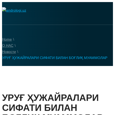
Home
\
О НАС
\
Новости
\
УРУҒ ҲУЖАЙРАЛАРИ СИФАТИ БИЛАН БОҒЛИҚ МУАММОЛАР
УРУҒ ҲУЖАЙРАЛАРИ
СИФАТИ БИЛАН