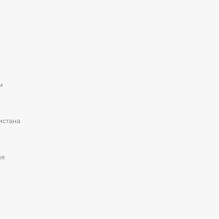
и
истана
ия