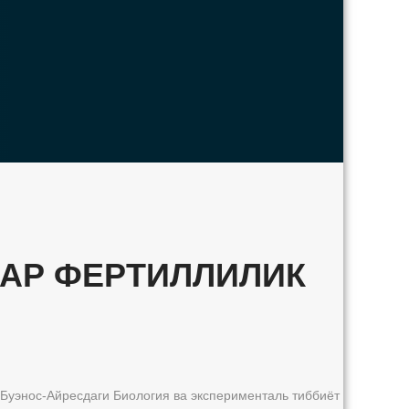
АР ФЕРТИЛЛИЛИК
 Буэнос-Айресдаги Биология ва эксперименталь тиббиёт