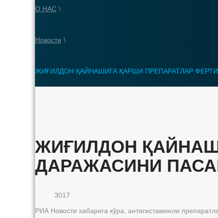
О НАС
\
Новости
\
ЖИҒИЛДОН ҚАЙНАШИГА ҚАРШИ ПРЕПАРАТЛАР ФЕРТ
ЖИҒИЛДОН ҚАЙНАШ
ДАРАЖАСИНИ ПАСА
3017
РИА Новости хабарига кўра, антигистаминли препаратл