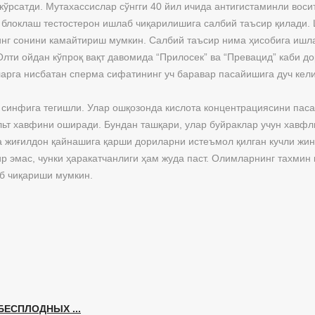
 кўрсатди. Мутахассислар сўнгги 40 йил ичида антигистаминли вос
блоклаш тестостерон ишлаб чиқарилишига салбий таъсир қилади. 
нг сонини камайтириш мумкин. Салбий таъсир нима ҳисобига ишл
ти ойдан кўпроқ вақт давомида “Прилосек” ва “Превацид” каби до
арга нисбатан сперма сифатининг уч баравар пасайишига дуч ке
синфига тегишли. Улар ошқозонда кислота концентрациясини пасай
льт хавфини оширади. Бундан ташқари, улар буйраклар учун хавфл
да жиғилдон қайнашига қарши дориларни истеъмол қилган кучли жи
ир эмас, чунки ҳаракатчанлиги ҳам жуда паст. Олимларнинг тахми
иб чиқариши мумкин.
ЕСПЛОДНЫХ ...