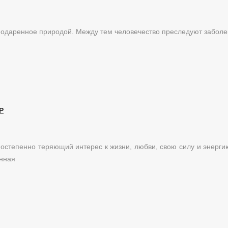
 подаренное природой. Между тем человечество преследуют забол
Р
постепенно теряющий интерес к жизни, любви, свою силу и энерги
енная