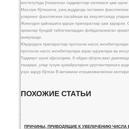
институтида ўтказилган тадқиқотлар натижаси ҳам шуни
Маълум бўлишича, узоқ муддатда гистамин фаоллигини 
уларнинг фаоллигини пасайиши ва эякулятсияда уларни
Жиғилдон қайнашига қарши препаратлар ҳам зарарли. Ол
эркаклар бундай таблеткалардан фойдаланмаган эркакл
аниқланди.
Юқоридаги препаратлар протонли насос ингибиторлари 
протонли насос ингибиторлари юрак хуружлари ва инсу
Тадқиқот шуни кўрсатдики, 6 ойдан кўпроқ вақт давоми
ташқари, улар тухум-ҳужайраларни уруғлантиришга қод
учун зарур бўлган В витамини етишмовчилигини келтир
ПОХОЖИЕ СТАТЬИ
ПРИЧИНЫ, ПРИВОДЯЩИЕ К УВЕЛИЧЕНИЮ ЧИСЛА Б