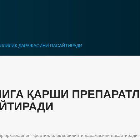
ИЛЛИЛИК ДАРАЖАСИНИ ПАСАЙТИРАДИ
ИГА ҚАРШИ ПРЕПАРАТЛ
ЙТИРАДИ
ар эркакларнинг фертиллилик қобилияти даражасини пасайтиради.