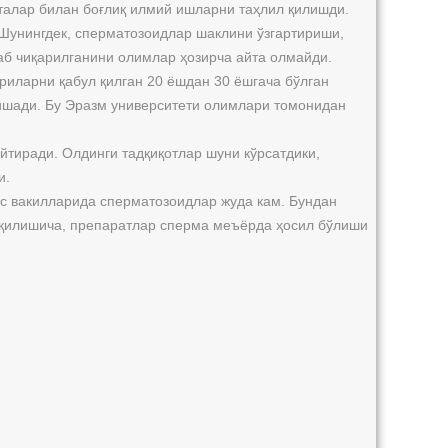
италар билан боғлиқ илмий ишларни таҳлил қилишди.
Шунингдек, сперматозоидлар шаклини ўзгартириши,
аб чиқарилганини олимлар ҳозирча айта олмайди.
риларни қабул қилган 20 ёшдан 30 ёшгача бўлган
лишади. Бу Эразм университети олимлари томонидан
тиради. Олдинги тадқиқотлар шуни кўрсатдики,
и.
нс вакилларида сперматозоидлар жуда кам. Бундан
н қилишича, препаратлар сперма меъёрда ҳосил бўлиши