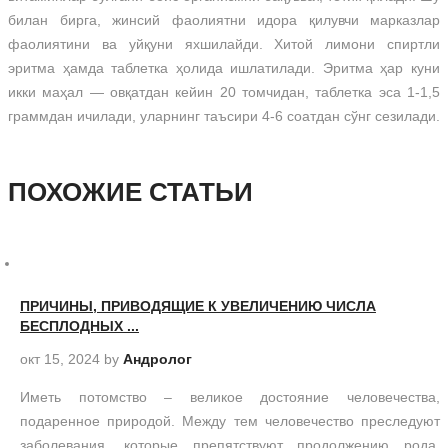
билан бирга, жинсий фаолиятни идора қилувчи марказлар
фаолиятини ва уйқуни яхшилайди. Хитой лимони спиртли
эритма ҳамда таблетка ҳолида ишлатилади. Эритма ҳар куни
икки маҳал — овқатдан кейин 20 томчидан, таблетка эса 1-1,5
граммдан ичилади, уларнинг таъсири 4-6 соатдан сўнг сезилади.
ПОХОЖИЕ СТАТЬИ
ПРИЧИНЫ, ПРИВОДЯЩИЕ К УВЕЛИЧЕНИЮ ЧИСЛА
БЕСПЛОДНЫХ ...
окт 15, 2024
by
Андролог
Иметь потомство – великое достояние человечества,
подаренное природой. Между тем человечество преследуют
заболевания, которые препятствуют продолжению рода.