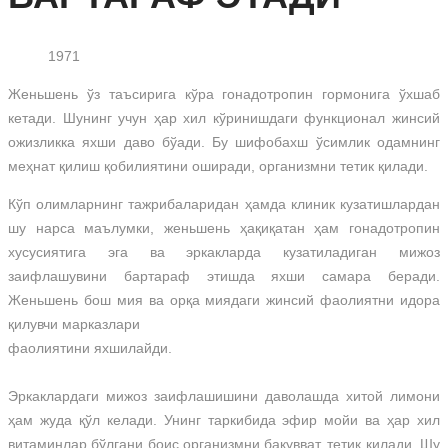
1971
Женьшень ўз таъсирига кўра гонадотропин гормонига ўхшаб
кетади. Шунинг учун ҳар хил кўринишдаги функционал жинсий
ожизликка яхши даво бўади. Бу шифобахш ўсимлик одамнинг
меҳнат қилиш қобилиятини оширади, организмни тетик қилади.
Кўп олимларнинг тажрибаларидан ҳамда клиник кузатишлардан
шу нарса маълумки, женьшень ҳақиқатан ҳам гонадотропин
хусусиятига эга ва эркакларда кузатиладиган мижоз
заифлашувини бартараф этишда яхши самара беради.
Женьшень бош мия ва орқа миядаги жинсий фаолиятни идора
қилувчи марказлари
фаолиятини яхшилайди.
Эркаклардаги мижоз заифлашишини даволашда хитой лимони
ҳам жуда қўл келади. Унинг таркибида эфир мойи ва ҳар хил
витаминлар бўлгани боис организмни бақувват, тетик қилади. Шу