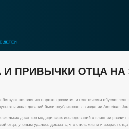
Е ДЕТЕЙ
 И ПРИВЫЧКИ ОТЦА НА
собствуют появлению пороков развития и генетически обусловленны
ультаты исследований были опубликованы в издании American Journ
ескольких десятков медицинских исследований о влиянии различны
й отца, ученым удалось доказать, что стиль жизни и возраст отца