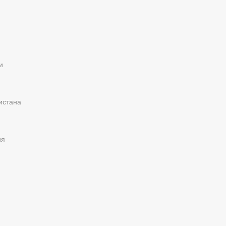
и
истана
ия