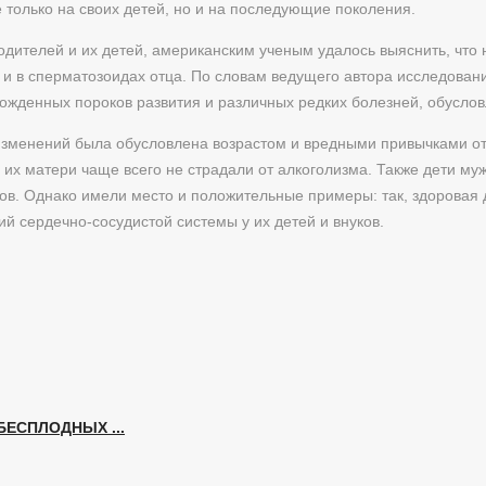
только на своих детей, но и на последующие поколения.
ителей и их детей, американским ученым удалось выяснить, что н
о и в сперматозоидах отца. По словам ведущего автора исследова
ожденных пороков развития и различных редких болезней, обуслов
х изменений была обусловлена возрастом и вредными привычками о
 их матери чаще всего не страдали от алкоголизма. Также дети муж
в. Однако имели место и положительные примеры: так, здоровая 
й сердечно-сосудистой системы у их детей и внуков.
ЕСПЛОДНЫХ ...