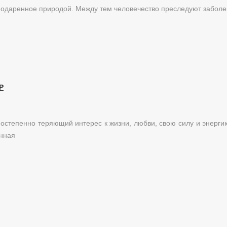
 подаренное природой. Между тем человечество преследуют забол
Р
постепенно теряющий интерес к жизни, любви, свою силу и энерги
енная