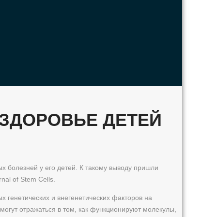
 ЗДОРОВЬЕ ДЕТЕЙ
х болезней у его детей. К такому выводу пришли
al of Stem Cells.
х генетических и внегенетических факторов на
 могут отражаться в том, как функционируют молекулы,