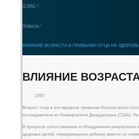
О НАС
\
Новости
\
ВЛИЯНИЕ ВОЗРАСТА И ПРИВЫЧКИ ОТЦА НА ЗДОРОВЬ
ВЛИЯНИЕ ВОЗРАСТА
2397
Возраст отца и его вредные привычки больше всего спо
исследователи из Университета Джорджтауна (США). Рез
В процессе сопоставления и объединения результатов н
здоровье детей, передающихся ребенку вместе со спермо