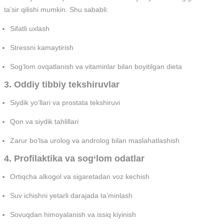
ta’sir qilishi mumkin. Shu sababli:
Sifatli uxlash
Stressni kamaytirish
Sog‘lom ovqatlanish va vitaminlar bilan boyitilgan dieta
3. Oddiy tibbiy tekshiruvlar
Siydik yo‘llari va prostata tekshiruvi
Qon va siydik tahlillari
Zarur bo‘lsa urolog va androlog bilan maslahatlashish
4. Profilaktika va sog‘lom odatlar
Ortiqcha alkogol va sigaretadan voz kechish
Suv ichishni yetarli darajada ta’minlash
Sovuqdan himoyalanish va issiq kiyinish