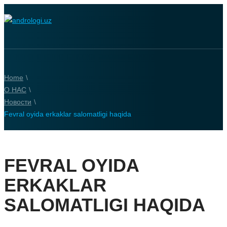
Home
\
О НАС
\
Новости
\
Fevral oyida erkaklar salomatligi haqida
FEVRAL OYIDA
ERKAKLAR
SALOMATLIGI HAQIDA