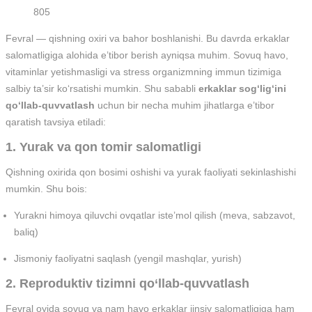
805
Fevral — qishning oxiri va bahor boshlanishi. Bu davrda erkaklar
salomatligiga alohida e’tibor berish ayniqsa muhim. Sovuq havo,
vitaminlar yetishmasligi va stress organizmning immun tizimiga
salbiy ta’sir ko‘rsatishi mumkin. Shu sababli
erkaklar sog‘lig‘ini
qo‘llab-quvvatlash
uchun bir necha muhim jihatlarga e’tibor
qaratish tavsiya etiladi:
1. Yurak va qon tomir salomatligi
Qishning oxirida qon bosimi oshishi va yurak faoliyati sekinlashishi
mumkin. Shu bois:
Yurakni himoya qiluvchi ovqatlar iste’mol qilish (meva, sabzavot,
baliq)
Jismoniy faoliyatni saqlash (yengil mashqlar, yurish)
2. Reproduktiv tizimni qo‘llab-quvvatlash
Fevral oyida sovuq va nam havo erkaklar jinsiy salomatligiga ham