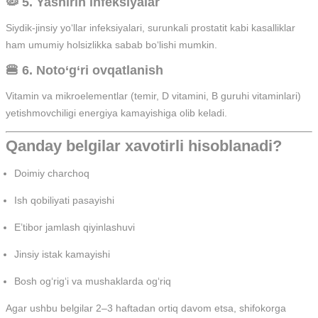
🦠 5. Yashirin infeksiyalar
Siydik-jinsiy yo‘llar infeksiyalari, surunkali prostatit kabi kasalliklar
ham umumiy holsizlikka sabab bo‘lishi mumkin.
🍔 6. Noto‘g‘ri ovqatlanish
Vitamin va mikroelementlar (temir, D vitamini, B guruhi vitaminlari)
yetishmovchiligi energiya kamayishiga olib keladi.
Qanday belgilar xavotirli hisoblanadi?
Doimiy charchoq
Ish qobiliyati pasayishi
E’tibor jamlash qiyinlashuvi
Jinsiy istak kamayishi
Bosh og‘rig‘i va mushaklarda og‘riq
Agar ushbu belgilar 2–3 haftadan ortiq davom etsa, shifokorga