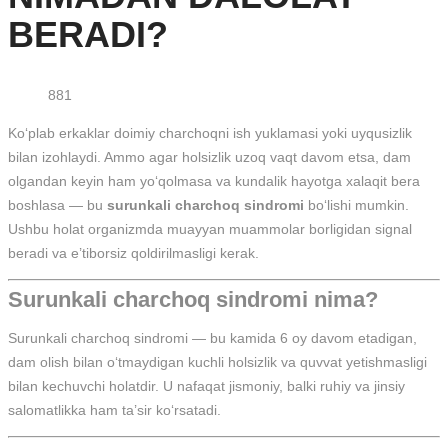
BERADI?
881
Ko‘plab erkaklar doimiy charchoqni ish yuklamasi yoki uyqusizlik
bilan izohlaydi. Ammo agar holsizlik uzoq vaqt davom etsa, dam
olgandan keyin ham yo‘qolmasa va kundalik hayotga xalaqit bera
boshlasa — bu
surunkali charchoq sindromi
bo‘lishi mumkin.
Ushbu holat organizmda muayyan muammolar borligidan signal
beradi va e’tiborsiz qoldirilmasligi kerak.
Surunkali charchoq sindromi nima?
Surunkali charchoq sindromi — bu kamida 6 oy davom etadigan,
dam olish bilan o‘tmaydigan kuchli holsizlik va quvvat yetishmasligi
bilan kechuvchi holatdir. U nafaqat jismoniy, balki ruhiy va jinsiy
salomatlikka ham ta’sir ko‘rsatadi.