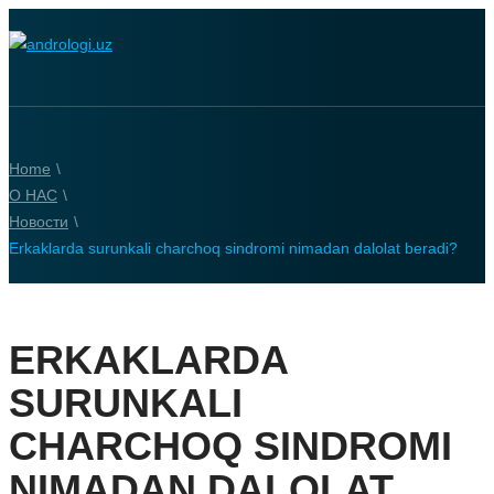
Home
\
О НАС
\
Новости
\
Erkaklarda surunkali charchoq sindromi nimadan dalolat beradi?
ERKAKLARDA
SURUNKALI
CHARCHOQ SINDROMI
NIMADAN DALOLAT