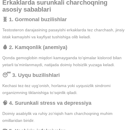
Erkaklarda surunkali charchoqning
asosiy sabablari
🧬 1. Gormonal buzilishlar
Testosteron darajasining pasayishi erkaklarda tez charchash, jinsiy
istak kamayishi va kayfiyat tushishiga olib keladi.
🩸 2. Kamqonlik (anemiya)
Qonda gemoglobin miqdori kamayganda to‘qimalar kislorod bilan
yetarli ta’minlanmaydi, natijada doimiy holsizlik yuzaga keladi.
😴 3. Uyqu buzilishlari
Kechasi tez-tez uyg‘onish, horlama yoki uyqusizlik sindromi
organizmning tiklanishiga to‘sqinlik qiladi.
🧠 4. Surunkali stress va depressiya
Doimiy asabiylik va ruhiy zo‘riqish ham charchoqning muhim
omillaridan biridir.