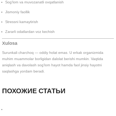
Sog‘lom va muvozanatli ovqatlanish
Jismoniy faollik
Stressni kamaytirish
Zararli odatlardan voz kechish
Xulosa
Surunkali charchoq — oddiy holat emas. U erkak organizmida
muhim muammolar borligidan dalolat berishi mumkin. Vaqtida
aniqlash va davolash sog‘lom hayot hamda faol jinsiy hayotni
saqlashga yordam beradi.
ПОХОЖИЕ СТАТЬИ