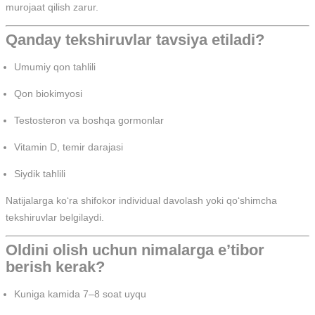
murojaat qilish zarur.
Qanday tekshiruvlar tavsiya etiladi?
Umumiy qon tahlili
Qon biokimyosi
Testosteron va boshqa gormonlar
Vitamin D, temir darajasi
Siydik tahlili
Natijalarga ko‘ra shifokor individual davolash yoki qo‘shimcha
tekshiruvlar belgilaydi.
Oldini olish uchun nimalarga e’tibor
berish kerak?
Kuniga kamida 7–8 soat uyqu