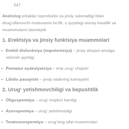
547
Androlog
erkaklar reproduktiv va jinsiy salomatligi bilan
shug‘ullanuvchi mutaxassis bo‘lib, u quyidagi asosiy kasallik va
muammolarni davolaydi:
1. Erektsiya va jinsiy funktsiya muammolari
Erektil disfunksiya (impotentsiya)
– jinsiy aloqani amalga
oshirish qiyinligi
Prematur eyakulyatsiya
– erta urug‘ chiqishi
Libido pasayishi
– jinsiy istakning kamayishi
2. Urug‘ yetishmovchiligi va bepushtlik
Oligospermiya
– urug‘ miqdori kamligi
Azoospermiya
– urug‘ yetishmasligi
Teratozoospermiya
– urug‘ning sifat muammolari