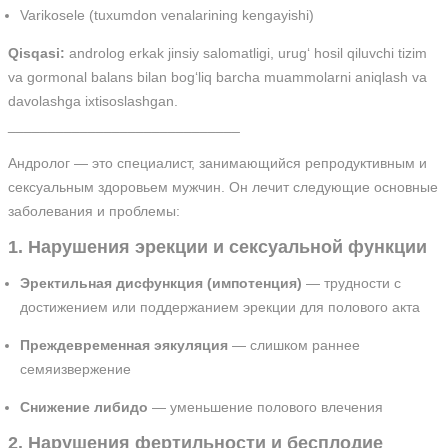
Varikosele (tuxumdon venalarining kengayishi)
Qisqasi:
androlog erkak jinsiy salomatligi, urug‘ hosil qiluvchi tizim
va gormonal balans bilan bog‘liq barcha muammolarni aniqlash va
davolashga ixtisoslashgan.
_____________________________
Андролог — это специалист, занимающийся репродуктивным и
сексуальным здоровьем мужчин. Он лечит следующие основные
заболевания и проблемы:
1. Нарушения эрекции и сексуальной функции
Эректильная дисфункция (импотенция)
— трудности с
достижением или поддержанием эрекции для полового акта
Преждевременная эякуляция
— слишком раннее
семяизвержение
Снижение либидо
— уменьшение полового влечения
2. Нарушения фертильности и бесплодие