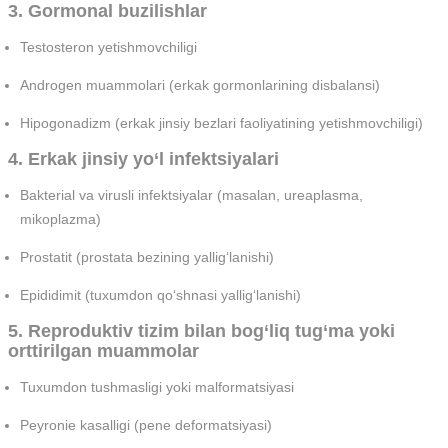
3. Gormonal buzilishlar
Testosteron yetishmovchiligi
Androgen muammolari (erkak gormonlarining disbalansi)
Hipogonadizm (erkak jinsiy bezlari faoliyatining yetishmovchiligi)
4. Erkak jinsiy yo‘l infektsiyalari
Bakterial va virusli infektsiyalar (masalan, ureaplasma,
mikoplazma)
Prostatit (prostata bezining yallig‘lanishi)
Epididimit (tuxumdon qo‘shnasi yallig‘lanishi)
5. Reproduktiv tizim bilan bog‘liq tug‘ma yoki
orttirilgan muammolar
Tuxumdon tushmasligi yoki malformatsiyasi
Peyronie kasalligi (pene deformatsiyasi)