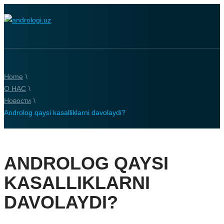
Home
\
О НАС
\
Новости
\
Androlog qaysi kasalliklarni davolaydi?
ANDROLOG QAYSI
KASALLIKLARNI
DAVOLAYDI?