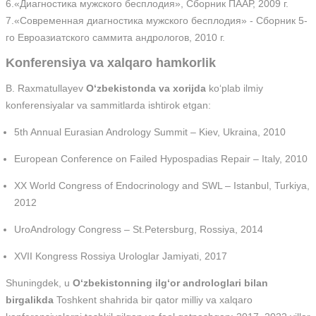
6.«Диагностика мужского бесплодия», Сборник ПААР, 2009 г.
7.«Современная диагностика мужского бесплодия» - Сборник 5-
го Евроазиатского саммита андрологов, 2010 г.
Konferensiya va xalqaro hamkorlik
B. Raxmatullayev
O‘zbekistonda va xorijda
ko‘plab ilmiy
konferensiyalar va sammitlarda ishtirok etgan:
5th Annual Eurasian Andrology Summit – Kiev, Ukraina, 2010
European Conference on Failed Hypospadias Repair – Italy, 2010
XX World Congress of Endocrinology and SWL – Istanbul, Turkiya,
2012
UroAndrology Congress – St.Petersburg, Rossiya, 2014
XVII Kongress Rossiya Urologlar Jamiyati, 2017
Shuningdek, u
O‘zbekistonning ilg‘or androloglari bilan
birgalikda
Toshkent shahrida bir qator milliy va xalqaro