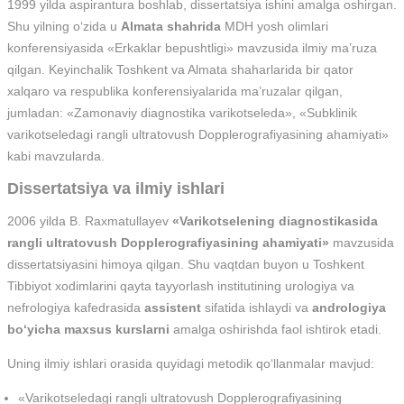
1999 yilda aspirantura boshlab, dissertatsiya ishini amalga oshirgan.
Shu yilning o‘zida u
Almata shahrida
MDH yosh olimlari
konferensiyasida «Erkaklar bepushtligi» mavzusida ilmiy ma’ruza
qilgan. Keyinchalik Toshkent va Almata shaharlarida bir qator
xalqaro va respublika konferensiyalarida ma’ruzalar qilgan,
jumladan: «Zamonaviy diagnostika varikotseleda», «Subklinik
varikotseledagi rangli ultratovush Dopplerografiyasining ahamiyati»
kabi mavzularda.
Dissertatsiya va ilmiy ishlari
2006 yilda B. Raxmatullayev
«Varikotselening diagnostikasida
rangli ultratovush Dopplerografiyasining ahamiyati»
mavzusida
dissertatsiyasini himoya qilgan. Shu vaqtdan buyon u Toshkent
Tibbiyot xodimlarini qayta tayyorlash institutining urologiya va
nefrologiya kafedrasida
assistent
sifatida ishlaydi va
andrologiya
bo‘yicha maxsus kurslarni
amalga oshirishda faol ishtirok etadi.
Uning ilmiy ishlari orasida quyidagi metodik qo‘llanmalar mavjud:
«Varikotseledagi rangli ultratovush Dopplerografiyasining