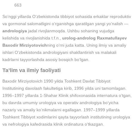
663
So‘nggi yillarda O‘zbekistonda tibbiyot sohasida erkaklar reproduktiv
va gormonal salomatligini o‘rganishga qaratilgan yangi yo‘nalish —
andrologiya
jadal rivojlanmoqda. Ushbu sohaning vujudga
kelishida va rivojlanishida t.f.n.,
urolog-androlog Raxmatullayev
Baxodir Mirziyotovich
ning o‘rni juda katta. Uning ilmiy va amaliy
ishlari O‘zbekistonda andrologiyani shakllantirish va malakali
kadrlarni tayyorlashda asosiy bosqich bo‘lgan.
Ta’lim va ilmiy faoliyati
Baxodir Mirziyotovich 1990 yilda Toshkent Davlat Tibbiyot
Institutining davolash fakultetiga kirib, 1996 yilda uni tamomlagan.
1996–1997 yillarda 1-Shahar Klinik shifoxonasida internatura o‘tgan,
bu davrda umumiy urologiya va operativ andrologiya bo‘yicha
nazariy va amaliy ko‘nikmalarni egallagan. 1997–1999 yillarda
Toshkent Tibbiyot xodimlarini qayta tayyorlash institutining urologiya
va nefrologiya kafedrasida klinik ordinatura o‘tkazgan.