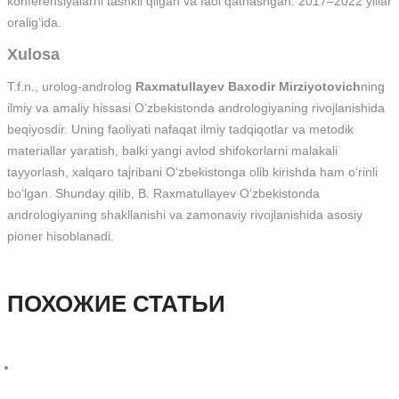
konferensiyalarni tashkil qilgan va faol qatnashgan: 2017–2022 yillar
oralig‘ida.
Xulosa
T.f.n., urolog-androlog
Raxmatullayev Baxodir Mirziyotovich
ning
ilmiy va amaliy hissasi O‘zbekistonda andrologiyaning rivojlanishida
beqiyosdir. Uning faoliyati nafaqat ilmiy tadqiqotlar va metodik
materiallar yaratish, balki yangi avlod shifokorlarni malakali
tayyorlash, xalqaro tajribani O‘zbekistonga olib kirishda ham o‘rinli
bo‘lgan. Shunday qilib, B. Raxmatullayev O‘zbekistonda
andrologiyaning shakllanishi va zamonaviy rivojlanishida asosiy
pioner hisoblanadi.
ПОХОЖИЕ СТАТЬИ