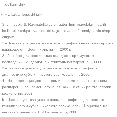
qo‘llanilishi»
«Erkaklar bepushtligi»
Shuningdek, B. Raxmatullayev bir qator ilmiy maqolalar muallifi
bo‘lib, ular xalqaro va respublika jurnal va konferensiyalarda chop
etilgan:
1.«Цветная ультразвуковая доплерография в выявлении причин
варикоцеле» - Вестник хирургии, 2000 г.
2.«Лечебно-диагностические стандарты при мужском
бесплодии» - Андрология и генитальная хирургия, 2000 г
3.«Значение цветной ультразвуковой доплерографии в
диагностике субклинического варикоцеле» - , 2000 г
4.«Интерпретация доплерограмм в норме и при варикозном
расширении вен семенного канатика» - Вестник рентгенологии и
радиологии, 2002 г.
5.«Цветная ультразвуковая допплерография в диагностике
клинического и субклинического варикоцеле» - Национальной
вестник Украини им. В.И.Вернадского, 2006 г.