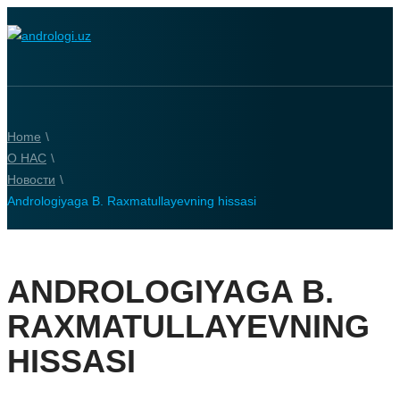
Home
\
О НАС
\
Новости
\
Andrologiyaga B. Raxmatullayevning hissasi
ANDROLOGIYAGA B.
RAXMATULLAYEVNING
HISSASI