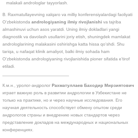
malakali androloglar tayyorlash.
B. Raxmatullayevning xalqaro va milliy konferensiyalardagi faoliyati
O‘zbekistonda
andrologiyaning ilmiy rivojlanishi
va tajriba
almashinuvi uchun asos yaratdi. Uning ilmiy dokladlari yangi
diagnostik va davolash usullarini joriy etish, shuningdek mamlakat
androloglarining malakasini oshirishga katta hissa qo‘shdi. Shu
tariqa, u nafaqat klinik amaliyot, balki ilmiy sohada ham
O‘zbekistonda andrologiyaning rivojlanishida pioner sifatida e’tirof
etiladi.
___________________________
К.м.н., уролог-андролог
Рахматуллаев Баходир Мирзиятович
играет важную роль в развитии андрологии в Узбекистане не
только на практике, но и через научные исследования. Его
научная деятельность способствует обмену опытом среди
андрологов страны и внедрению новых стандартов через
представление докладов на международных и национальных
конференциях.