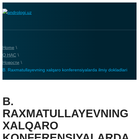
Home
\
О НАС
\
Новости
\
B. Raxmatullayevning xalqaro konferensiyalarda ilmiy dokladlari
B.
RAXMATULLAYEVNING
XALQARO
KONFERENSIYALARDA