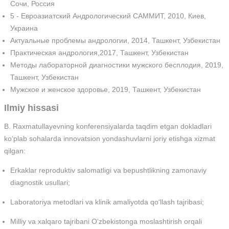
Сочи, Россия
5 - Евроазиатский Андрологический САММИТ, 2010, Киев,
Украина
Актуальные проблемы андрологии, 2014, Ташкент, Узбекистан
Практическая андрология,2017, Ташкент, Узбекистан
Методы лабораторной диагностики мужского бесплодия, 2019,
Ташкент, Узбекистан
Мужское и женское здоровье, 2019, Ташкент, Узбекистан
Ilmiy hissasi
B. Raxmatullayevning konferensiyalarda taqdim etgan dokladlari
ko‘plab sohalarda innovatsion yondashuvlarni joriy etishga xizmat
qilgan:
Erkaklar reproduktiv salomatligi va bepushtlikning zamonaviy
diagnostik usullari;
Laboratoriya metodlari va klinik amaliyotda qo‘llash tajribasi;
Milliy va xalqaro tajribani O‘zbekistonga moslashtirish orqali