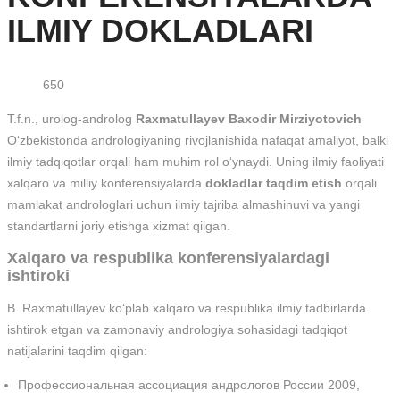
ILMIY DOKLADLARI
650
T.f.n., urolog-androlog
Raxmatullayev Baxodir Mirziyotovich
O‘zbekistonda andrologiyaning rivojlanishida nafaqat amaliyot, balki
ilmiy tadqiqotlar orqali ham muhim rol o‘ynaydi. Uning ilmiy faoliyati
xalqaro va milliy konferensiyalarda
dokladlar taqdim etish
orqali
mamlakat androloglari uchun ilmiy tajriba almashinuvi va yangi
standartlarni joriy etishga xizmat qilgan.
Xalqaro va respublika konferensiyalardagi
ishtiroki
B. Raxmatullayev ko‘plab xalqaro va respublika ilmiy tadbirlarda
ishtirok etgan va zamonaviy andrologiya sohasidagi tadqiqot
natijalarini taqdim qilgan:
Профессиональная ассоциация андрологов России 2009,