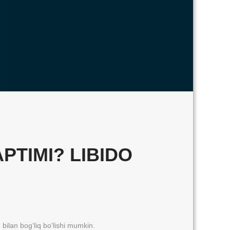
PTIMI? LIBIDO
i
bilan bog‘liq bo‘lishi mumkin.