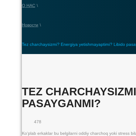
О НАС
\
Новости
\
Tez charchaysizmi? Energiya yetishmayaptimi? Libido pas
TEZ CHARCHAYSIZMI
PASAYGANMI?
478
Ko‘plab erkaklar bu belgilarni oddiy charchoq yoki stress b