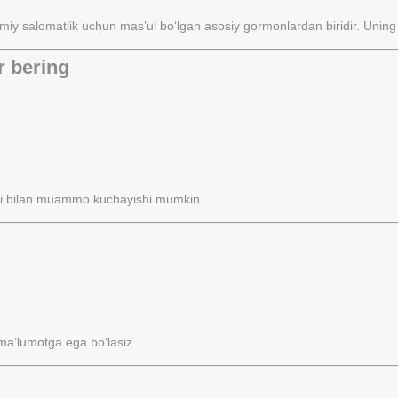
y salomatlik uchun mas’ul bo‘lgan asosiy gormonlardan biridir. Uning
r bering
tishi bilan muammo kuchayishi mumkin.
 ma’lumotga ega bo‘lasiz.