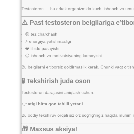
Testosteron — bu erkak organizmida kuch, ishonch va umumi
⚠️ Past testosteron belgilariga e’tibo
😓 tez charchash
⚡ energiya yetishmasligi
❤️ libido pasayishi
😕 ishonch va motivatsiyaning kamayishi
Bu belgilarni e’tiborsiz qoldirmaslik kerak. Chunki vaqt o‘
🧪 Tekshirish juda oson
Testosteron darajasini aniqlash uchun:
👉
atigi bitta qon tahlili yetarli
Bu oddiy tekshiruv orqali siz o‘z sog‘lig‘ingiz haqida muhim
🎁 Maxsus aksiya!