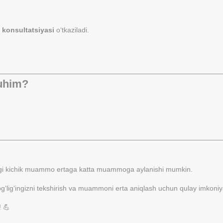
 konsultatsiyasi
o‘tkaziladi.
muhim?
ungi kichik muammo ertaga katta muammoga aylanishi mumkin.
og‘lig‘ingizni tekshirish va muammoni erta aniqlash uchun qulay imkoniya
! 💪