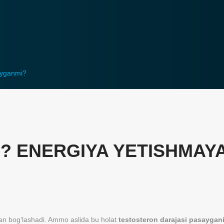
ayganmi?
? ENERGIYA YETISHMAYA
ilan bog‘lashadi. Ammo aslida bu holat
testosteron darajasi pasaygan