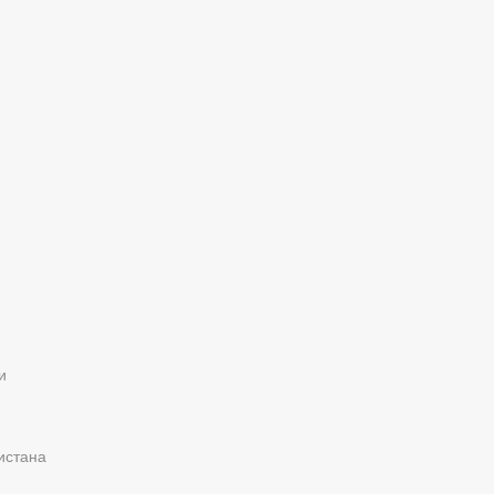
и
истана