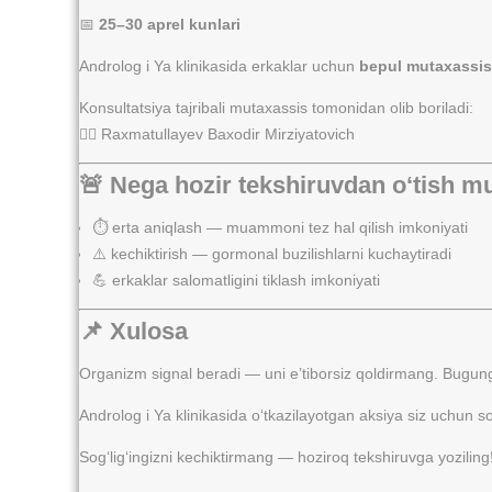
📅
25–30 aprel kunlari
Androlog i Ya klinikasida erkaklar uchun
bepul mutaxassis
Konsultatsiya tajribali mutaxassis tomonidan olib boriladi:
👨‍⚕️ Raxmatullayev Baxodir Mirziyatovich
🚨 Nega hozir tekshiruvdan o‘tish 
⏱️ erta aniqlash — muammoni tez hal qilish imkoniyati
⚠️ kechiktirish — gormonal buzilishlarni kuchaytiradi
💪 erkaklar salomatligini tiklash imkoniyati
📌 Xulosa
Organizm signal beradi — uni e’tiborsiz qoldirmang. Bug
Androlog i Ya klinikasida o‘tkazilayotgan aksiya siz uchun s
Sog‘lig‘ingizni kechiktirmang — hoziroq tekshiruvga yoziling