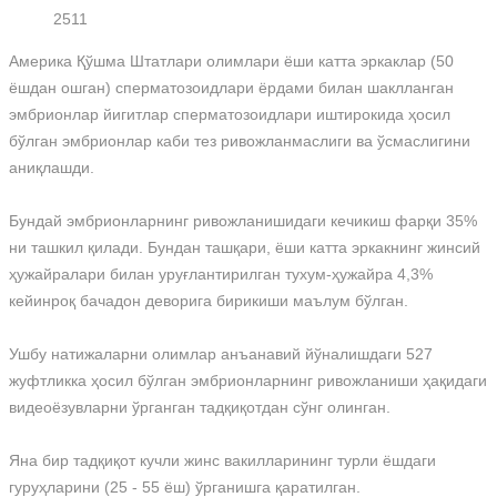
2511
Америка Қўшма Штатлари олимлари ёши катта эркаклар (50
ёшдан ошган) сперматозоидлари ёрдами билан шаклланган
эмбрионлар йигитлар сперматозоидлари иштирокида ҳосил
бўлган эмбрионлар каби тез ривожланмаслиги ва ўсмаслигини
аниқлашди.
Бундай эмбрионларнинг ривожланишидаги кечикиш фарқи 35%
ни ташкил қилади. Бундан ташқари, ёши катта эркакнинг жинсий
ҳужайралари билан уруғлантирилган тухум-ҳужайра 4,3%
кейинроқ бачадон деворига бирикиши маълум бўлган.
Ушбу натижаларни олимлар анъанавий йўналишдаги 527
жуфтликка ҳосил бўлган эмбрионларнинг ривожланиши ҳақидаги
видеоёзувларни ўрганган тадқиқотдан сўнг олинган.
Яна бир тадқиқот кучли жинс вакилларининг турли ёшдаги
гуруҳларини (25 - 55 ёш) ўрганишга қаратилган.