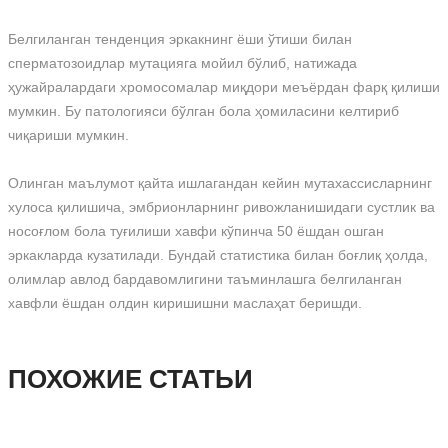
Белгиланган тенденция эркакнинг ёши ўтиши билан
сперматозоидлар мутацияга мойил бўлиб, натижада
ҳужайралардаги хромосомалар миқдори меъёрдан фарқ қилиши
мумкин. Бу патологияси бўлган бола ҳомиласини келтириб
чиқариши мумкин.
Олинган маълумот қайта ишлагандан кейин мутахассисларнинг
хулоса қилишича, эмбрионларнинг ривожланишидаги сустлик ва
носоғлом бола туғилиши хавфи кўпинча 50 ёшдан ошган
эркакларда кузатилади. Бундай статистика билан боғлиқ ҳолда,
олимлар авлод бардавомлигини таъминлашга белгиланган
хавфли ёшдан олдин киришишни маслаҳат беришди.
ПОХОЖИЕ СТАТЬИ