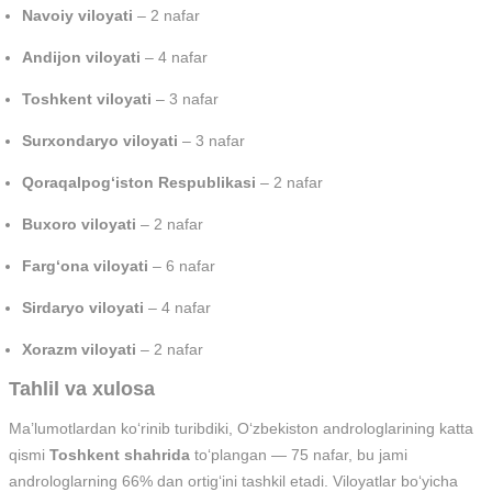
Navoiy viloyati
– 2 nafar
Andijon viloyati
– 4 nafar
Toshkent viloyati
– 3 nafar
Surxondaryo viloyati
– 3 nafar
Qoraqalpog‘iston Respublikasi
– 2 nafar
Buxoro viloyati
– 2 nafar
Farg‘ona viloyati
– 6 nafar
Sirdaryo viloyati
– 4 nafar
Xorazm viloyati
– 2 nafar
Tahlil va xulosa
Ma’lumotlardan ko‘rinib turibdiki, O‘zbekiston androloglarining katta
qismi
Toshkent shahrida
to‘plangan — 75 nafar, bu jami
androloglarning 66% dan ortig‘ini tashkil etadi. Viloyatlar bo‘yicha