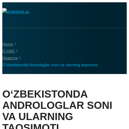
Home
\
О НАС
\
Новости
\
O‘zbekistonda Androloglar soni va ularning taqsimoti
O‘ZBEKISTONDA
ANDROLOGLAR SONI
VA ULARNING
TAQSIMOTI