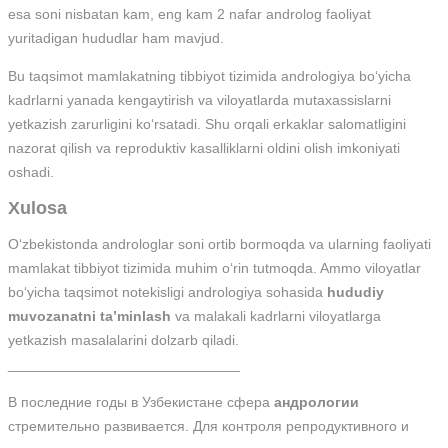
esa soni nisbatan kam, eng kam 2 nafar androlog faoliyat
yuritadigan hududlar ham mavjud.
Bu taqsimot mamlakatning tibbiyot tizimida andrologiya bo‘yicha
kadrlarni yanada kengaytirish va viloyatlarda mutaxassislarni
yetkazish zarurligini ko‘rsatadi. Shu orqali erkaklar salomatligini
nazorat qilish va reproduktiv kasalliklarni oldini olish imkoniyati
oshadi.
Xulosa
O‘zbekistonda androloglar soni ortib bormoqda va ularning faoliyati
mamlakat tibbiyot tizimida muhim o‘rin tutmoqda. Ammo viloyatlar
bo‘yicha taqsimot notekisligi andrologiya sohasida
hududiy
muvozanatni ta’minlash
va malakali kadrlarni viloyatlarga
yetkazish masalalarini dolzarb qiladi.
_____________________________
В последние годы в Узбекистане сфера
андрологии
стремительно развивается. Для контроля репродуктивного и