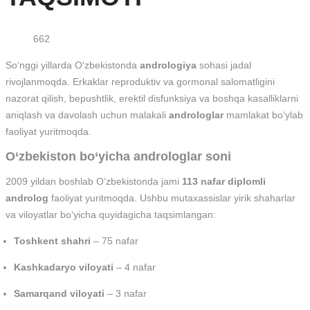
662
So‘nggi yillarda O‘zbekistonda
andrologiya
sohasi jadal
rivojlanmoqda. Erkaklar reproduktiv va gormonal salomatligini
nazorat qilish, bepushtlik, erektil disfunksiya va boshqa kasalliklarni
aniqlash va davolash uchun malakali
androloglar
mamlakat bo‘ylab
faoliyat yuritmoqda.
O‘zbekiston bo‘yicha androloglar soni
2009 yildan boshlab O‘zbekistonda jami
113 nafar diplomli
androlog
faoliyat yuritmoqda. Ushbu mutaxassislar yirik shaharlar
va viloyatlar bo‘yicha quyidagicha taqsimlangan:
Toshkent shahri
– 75 nafar
Kashkadaryo viloyati
– 4 nafar
Samarqand viloyati
– 3 nafar