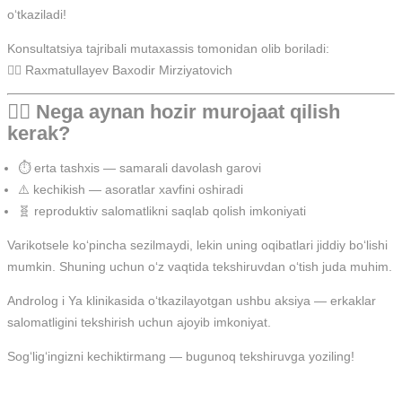
o‘tkaziladi!
Konsultatsiya tajribali mutaxassis tomonidan olib boriladi:
👨‍⚕️ Raxmatullayev Baxodir Mirziyatovich
👨‍⚕️ Nega aynan hozir murojaat qilish
kerak?
⏱️ erta tashxis — samarali davolash garovi
⚠️ kechikish — asoratlar xavfini oshiradi
🧬 reproduktiv salomatlikni saqlab qolish imkoniyati
Varikotsele ko‘pincha sezilmaydi, lekin uning oqibatlari jiddiy bo‘lishi
mumkin. Shuning uchun o‘z vaqtida tekshiruvdan o‘tish juda muhim.
Androlog i Ya klinikasida o‘tkazilayotgan ushbu aksiya — erkaklar
salomatligini tekshirish uchun ajoyib imkoniyat.
Sog‘lig‘ingizni kechiktirmang — bugunoq tekshiruvga yoziling!