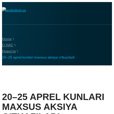
Home
\
О НАС
\
Новости
\
20–25 aprel kunlari maxsus aksiya o'tkaziladi
20–25 APREL KUNLARI
MAXSUS AKSIYA