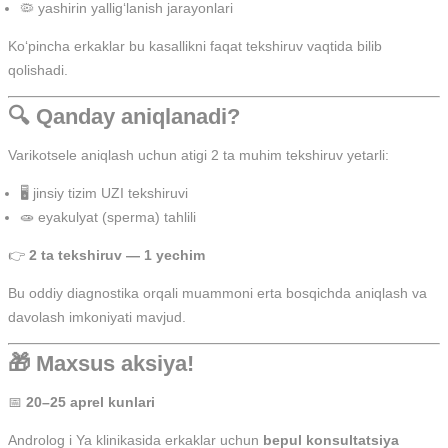
🦠 yashirin yallig‘lanish jarayonlari
Ko‘pincha erkaklar bu kasallikni faqat tekshiruv vaqtida bilib
qolishadi.
🔍 Qanday aniqlanadi?
Varikotsele aniqlash uchun atigi 2 ta muhim tekshiruv yetarli:
🖥️ jinsiy tizim UZI tekshiruvi
🧫 eyakulyat (sperma) tahlili
👉
2 ta tekshiruv — 1 yechim
Bu oddiy diagnostika orqali muammoni erta bosqichda aniqlash va
davolash imkoniyati mavjud.
🎁 Maxsus aksiya!
📅
20–25 aprel kunlari
Androlog i Ya klinikasida erkaklar uchun
bepul konsultatsiya