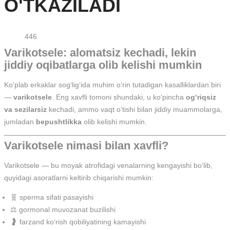
O'TKAZILADI
446
Varikotsele: alomatsiz kechadi, lekin
jiddiy oqibatlarga olib kelishi mumkin
Ko‘plab erkaklar sog‘lig‘ida muhim o‘rin tutadigan kasalliklardan biri
—
varikotsele
. Eng xavfli tomoni shundaki, u ko‘pincha
og‘riqsiz
va sezilarsiz
kechadi, ammo vaqt o‘tishi bilan jiddiy muammolarga,
jumladan
bepushtlikka
olib kelishi mumkin.
Varikotsele nimasi bilan xavfli?
Varikotsele — bu moyak atrofidagi venalarning kengayishi bo‘lib,
quyidagi asoratlarni keltirib chiqarishi mumkin:
🧬 sperma sifati pasayishi
⚖️ gormonal muvozanat buzilishi
🤰 farzand ko‘rish qobiliyatining kamayishi